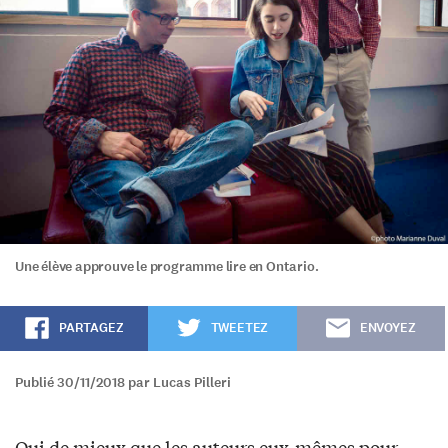
Une élève approuve le programme lire en Ontario.
PARTAGEZ
TWEETEZ
ENVOYEZ
Publié 30/11/2018 par Lucas Pilleri
Qui de mieux que les auteurs eux-mêmes pour