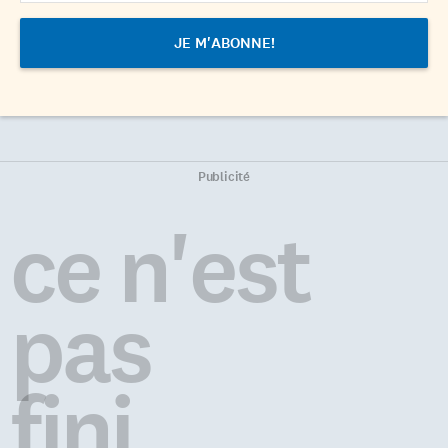
Publicité
ce n'est
pas
fini...