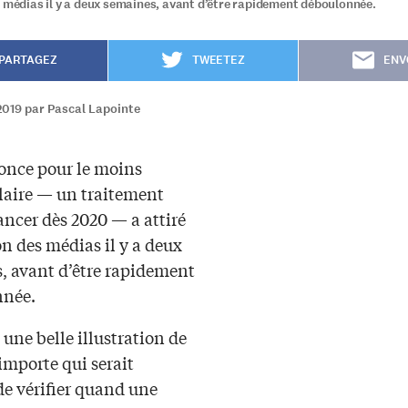
s médias il y a deux semaines, avant d’être rapidement déboulonnée.
PARTAGEZ
TWEETEZ
ENV
2019 par Pascal Lapointe
nce pour le moins
laire — un traitement
ancer dès 2020 — a attiré
on des médias il y a deux
, avant d’être rapidement
nnée.
 une belle illustration de
importe qui serait
de vérifier quand une