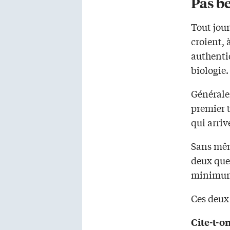
Pas b
Tout jou
croient, 
authentiq
biologie. 
Générale
premier t
qui arriv
Sans même
deux ques
minimum 
Ces deux
Cite-t-o