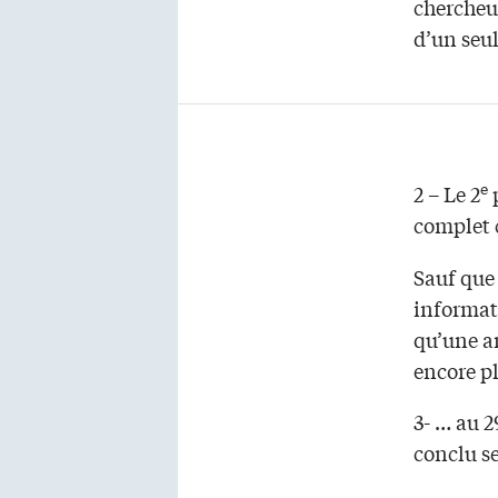
chercheur
d’un seul
e
2 – Le 2
p
complet 
Sauf que 
informati
qu’une an
encore p
3- … au 2
conclu s