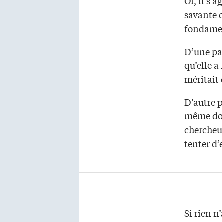
Or, il s’
savante d
fondamen
D’une par
qu’elle a 
méritait 
D’autre p
même doma
chercheur
tenter d’
Si rien n’