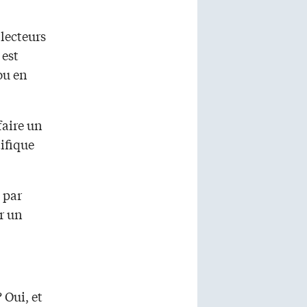
lecteurs
 est
ou en
faire un
ifique
 par
ur un
? Oui, et