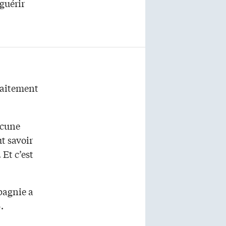
 guérir
raitement
ucune
ut savoir
Et c’est
pagnie a
.