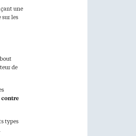
nçant une
 sur les
 bout
teur de
es
t
contre
ts types
n