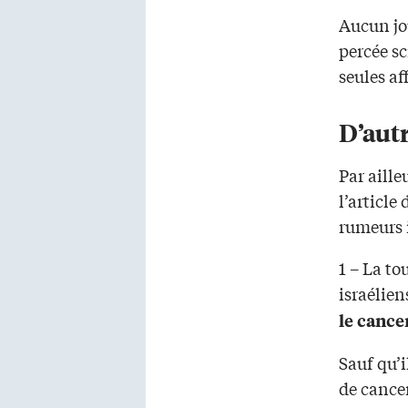
Aucun jo
percée sc
seules af
D’aut
Par aille
l’article 
rumeurs i
1 – La to
israélie
le cance
Sauf qu’i
de cancer