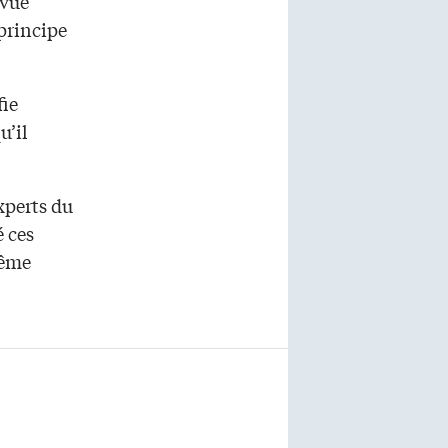
evue
 principe
fie
u’il
xperts du
é ces
même