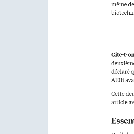
même deu
biotechn
Cite-t-o
deuxième
déclaré 
AEBi avai
Cette deu
article a
Essent