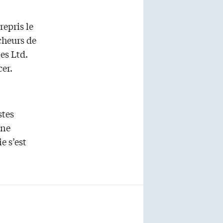
 repris le
cheurs de
es Ltd.
cer.
stes
une
e s’est