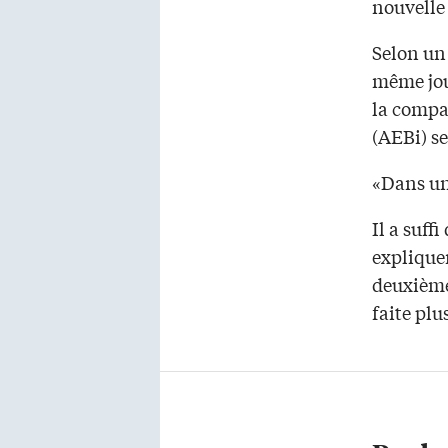
nouvelle 
Selon un
même jou
la compa
(AEBi) se
«Dans un
Il a suff
expliquen
deuxième
faite plu