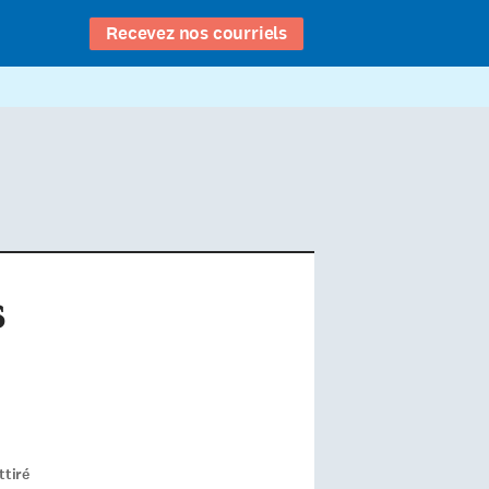
Recevez nos courriels
s
ttiré