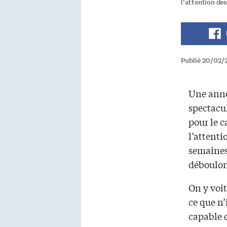
l’attention de
Publié 20/02/
Une anno
spectacu
pour le c
l’attenti
semaines
déboulo
On y voit
ce que n’
capable 