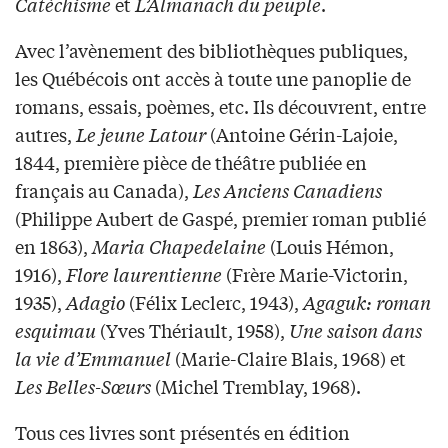
Catéchisme
et
L’Almanach du peuple
.
Avec l’avènement des bibliothèques publiques,
les Québécois ont accès à toute une panoplie de
romans, essais, poèmes, etc. Ils découvrent, entre
autres,
Le jeune Latour
(Antoine Gérin-Lajoie,
1844, première pièce de théâtre publiée en
français au Canada),
Les Anciens Canadiens
(Philippe Aubert de Gaspé, premier roman publié
en 1863),
Maria Chapedelaine
(Louis Hémon,
1916),
Flore laurentienne
(Frère Marie-Victorin,
1935),
Adagio
(Félix Leclerc, 1943),
Agaguk: roman
esquimau
(Yves Thériault, 1958),
Une saison dans
la vie d’Emmanuel
(Marie-Claire Blais, 1968) et
Les Belles-Sœurs
(Michel Tremblay, 1968).
Tous ces livres sont présentés en édition