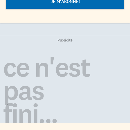
Publicité
ce n'est
pas
fini...