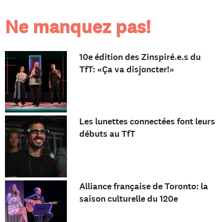
Ne manquez pas!
10e édition des Zinspiré.e.s du
TfT: «Ça va disjoncter!»
Les lunettes connectées font leurs
débuts au TfT
Alliance française de Toronto: la
saison culturelle du 120e