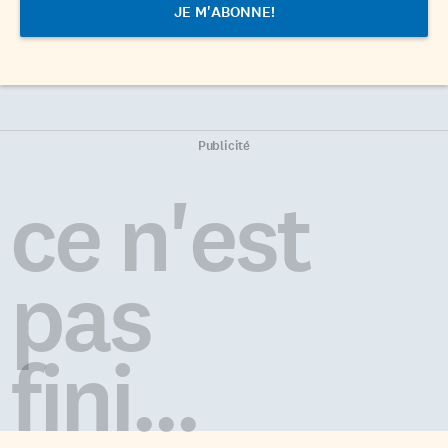
Publicité
ce n'est
pas
fini...