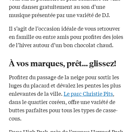
pour danser gratuitement au son d’une
musique présentée par une variété de DJ.
Il s’agit de l’occasion idéale de vous re
trouver
en famille ou entre ami
s pour profiter des joies
de l’hiver autour d’un bon chocolat chaud.
À
vos marques, prêt…
glissez!
Profitez du passage de la neige pour sortir les
luge
s du placard
et
dévale
z
les pentes
les
plus
enlevantes
de la ville
.
Le parc Christie
Pits
,
dans le quartier coréen, offre une variété de
buttes
parfaites pour tous les types de casse-
cous.
Dans High Park,
près de l’avenue Howard Park