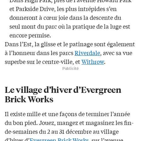
et
Parkside
Drive,
les
plus
intrépides
s’en
donneront à cœur joie dans la descente
du
seul mont
du parc
où la pratique de la luge est
encore permise.
Dans l’Est, la glisse et le patinage sont également
à l’honneur dans les parcs
Riverdale
, avec sa vue
superbe sur le centre-ville, et
Withrow
.
Publicité
Le village d’hiver
d’
Evergreen
Brick Works
Il existe
mille et une façons de terminer l’année
du bon pied
. Jouez, mangez et magasinez
les fin-
de-semaines du 2 au 31
décembre
au
village
d’hiver d’
Evergreen Brick Works
, sur l’avenue