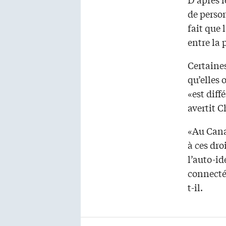
de perso
fait que 
entre la 
Certaine
qu’elles 
«est diff
avertit C
«Au Canad
à ces dro
l’auto-id
connecté
t-il.