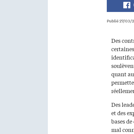
Publié 27/03/
Des contr
certaines
identifi
soulèven
quant au
permette
réelleme
Des lead
et des ex
bases de 
mal conn