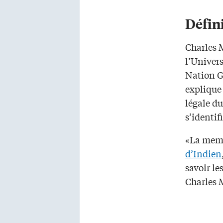
Défini
Charles 
l’Univer
Nation Gi
explique 
légale d
s’identif
«La memb
d’Indien
savoir le
Charles 