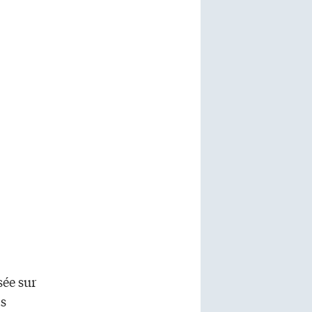
sée sur
ts