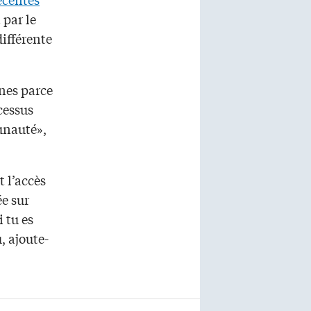
 par le
différente
nes parce
cessus
munauté»,
t l’accès
ée sur
i tu es
, ajoute-