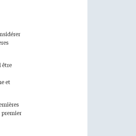
nsidérer
ères
 être
me et
remières
ut premier