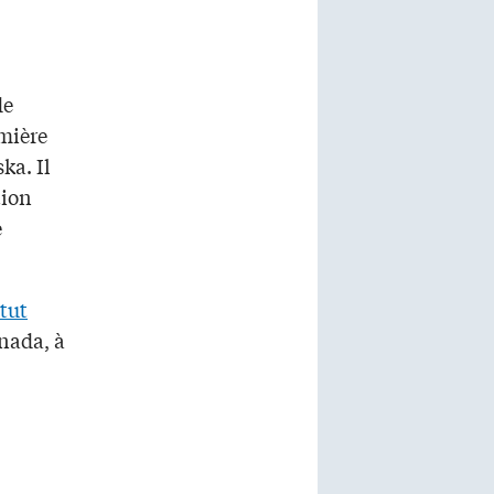
de
emière
ka. Il
tion
e
tut
anada, à