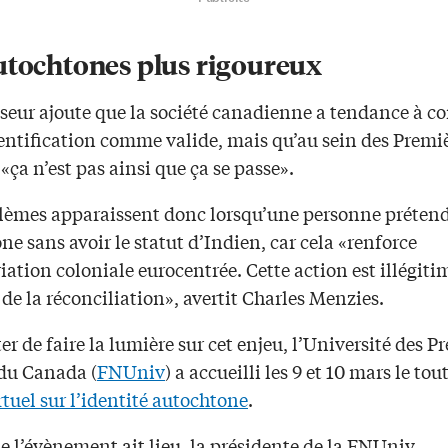
utochtones plus rigoureux
seur ajoute que la société canadienne a tendance à co
dentification comme valide, mais qu’au sein des Premi
«ça n’est pas ainsi que ça se passe».
lèmes apparaissent donc lorsqu’une personne prétend
e sans avoir le statut d’Indien, car cela «renforce
iation coloniale eurocentrée. Cette action est illégiti
 de la réconciliation», avertit Charles Menzies.
er de faire la lumière sur cet enjeu, l’Université des P
du Canada (
FNUniv
) a accueilli les 9 et 10 mars le to
tuel sur l’identité autochtone
.
 l’évènement ait lieu, la présidente de la FNUniv,