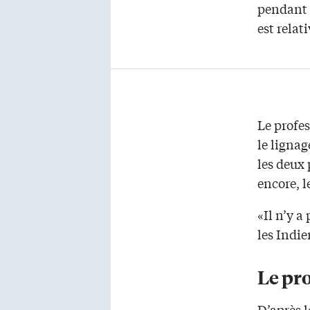
pendant u
est relat
Le profe
le lignag
les deux
encore, l
«Il n’y a
les Indi
Le pro
D’après l