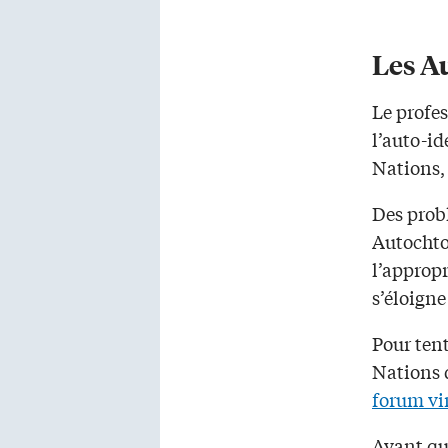
Les A
Le profes
l’auto-i
Nations, 
Des prob
Autochton
l’appropr
s’éloigne
Pour tent
Nations 
forum vir
Avant que