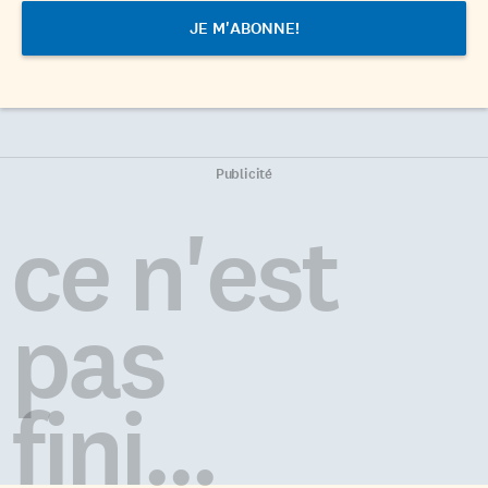
Publicité
ce n'est
pas
fini...