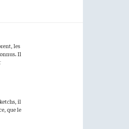
rent, les
onnus. Il
r
etchs, il
ce, que le