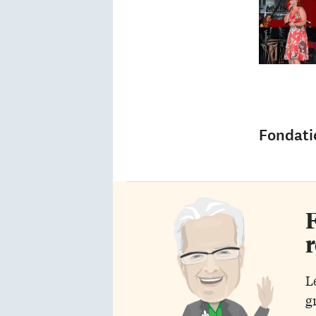
Fondati
F
r
L
g