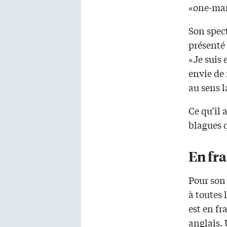
«one-ma
Son spect
présenté
«Je suis 
envie de 
au sens 
Ce qu’il 
blagues 
En fr
Pour son
à toutes
est en fr
anglais. 