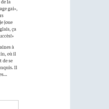
 de la
age gai»,
rs
je joue
glais, ça
succès!»
aines à
n, où il
t de se
nquis. Il
tes…