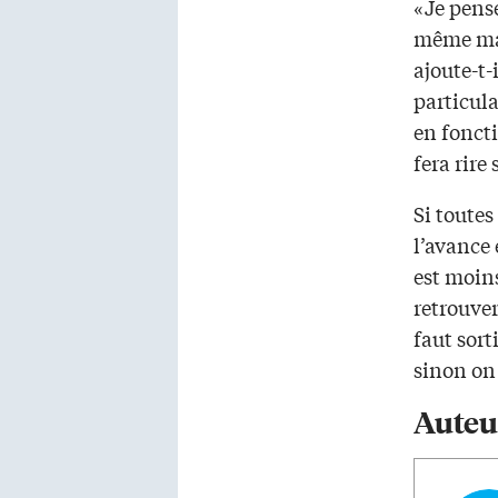
«Je pense
même man
ajoute-t-
particula
en foncti
fera rire
Si toutes
l’avance 
est moin
retrouver
faut sort
sinon on
Auteu