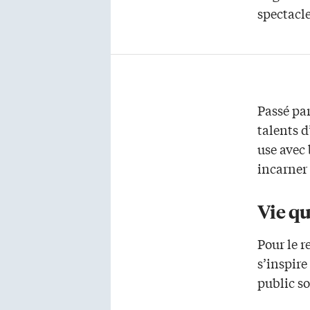
spectacle
Passé par
talents 
use avec 
incarner
Vie q
Pour le r
s’inspire
public so