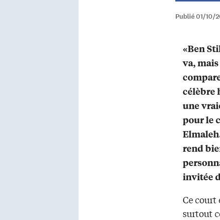
Publié 01/10/2
«Ben Sti
va, mais
compare 
célèbre 
une vrai
pour le 
Elmaleh. 
rend bien
personna
invitée 
Ce court
surtout c