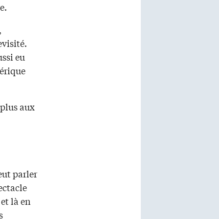
e.
,
visité.
ussi eu
mérique
 plus aux
ut parler
ectacle
et là en
s