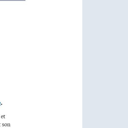
e
.
 et
r son