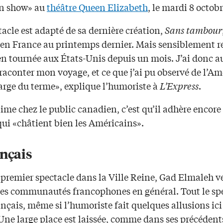
n show» au
théâtre Queen Elizabeth
, le mardi 8 octobr
acle est adapté de sa dernière création,
Sans tambour
 en France au printemps dernier. Mais sensiblement re
en tournée aux États-Unis depuis un mois. J’ai donc a
raconter mon voyage, et ce que j’ai pu observé de l’A
large du terme», explique l’humoriste à
L’Express
.
aime chez le public canadien, c’est qu’il adhère encore
qui «châtient bien les Américains».
ançais
 premier spectacle dans la Ville Reine, Gad Elmaleh ve
 les communautés francophones en général. Tout le sp
ançais, même si l’humoriste fait quelques allusions ici 
Une large place est laissée, comme dans ses précédent