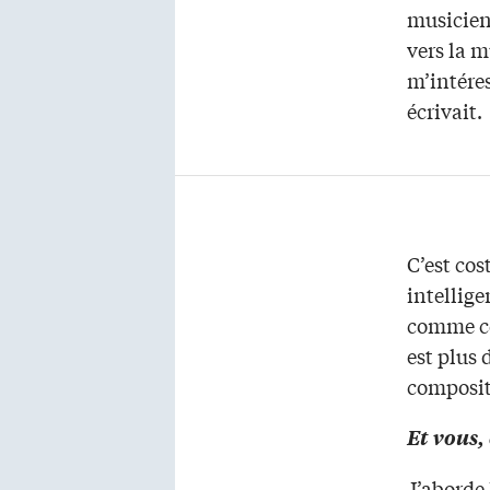
musicien 
vers la m
m’intére
écrivait.
C’est co
intellige
comme ce
est plus
composite
Et vous,
J’aborde