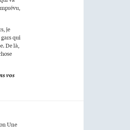
’imprévu,
s, je
 gars qui
e. De là,
chose
ns vos
son Une