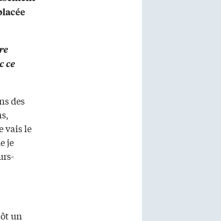
 placée
re
c ce
ns des
ns,
 vais le
e je
urs-
tôt un