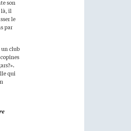
ate son
là, il
sser le
ns par
 un club
 copines
ars?».
ille qui
on
re