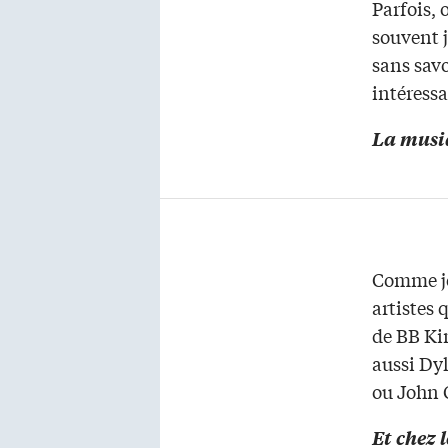
Parfois, 
souvent 
sans savo
intéressa
La musi
Comme je 
artistes 
de BB Ki
aussi Dy
ou John 
Et chez 