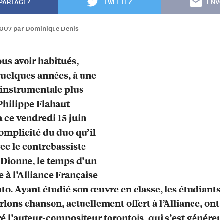
PARTAGEZ
TWEETEZ
ENV
2007 par Dominique Denis
us avoir habitués,
uelques années, à une
instrumentale plus
 Philippe Flahaut
 ce vendredi 15 juin
complicité du duo qu’il
ec le contrebassiste
Dionne, le temps d’un
e à l’Alliance Française
to. Ayant étudié son œuvre en classe, les étudiant
rlons chanson, actuellement offert à l’Alliance, ont
é l’auteur-compositeur torontois, qui s’est génér