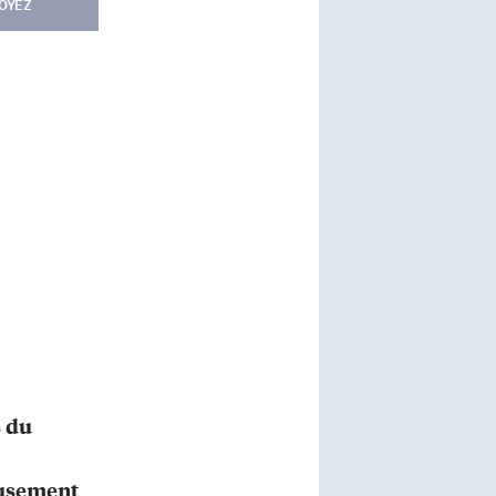
OYEZ
s du
eusement