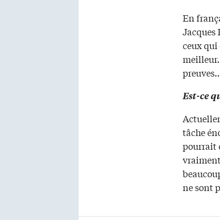
En frança
Jacques 
ceux qui
meilleur.
preuves
Est-ce q
Actuelle
tâche éno
pourrait 
vraiment.
beaucoup
ne sont p