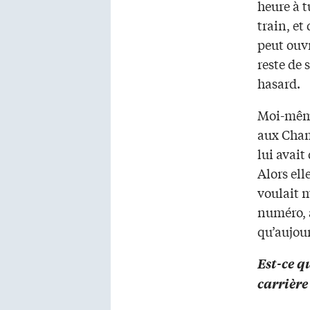
heure à t
train, et
peut ouvr
reste de 
hasard.
Moi-même
aux Champ
lui avait
Alors elle
voulait 
numéro, a
qu’aujou
Est-ce q
carrière