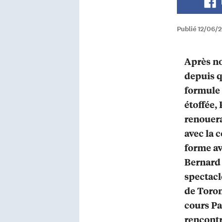
Publié 12/06/
Après no
depuis q
formule 
étoffée,
renouera
avec la 
forme av
Bernard 
spectacl
de Toron
cours Pa
rencontr