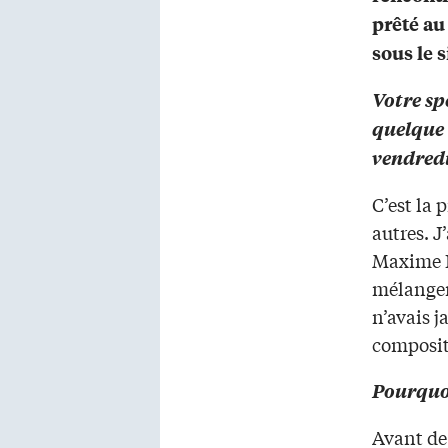
prêté au
sous le s
Votre sp
quelque 
vendred
C’est la
autres. J
Maxime Le
mélanger
n’avais j
composit
Pourquo
Avant de 