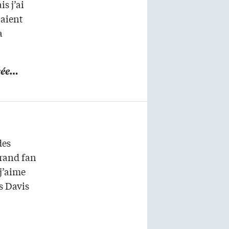
s j’ai
naient
a
cée…
des
grand fan
j’aime
s Davis