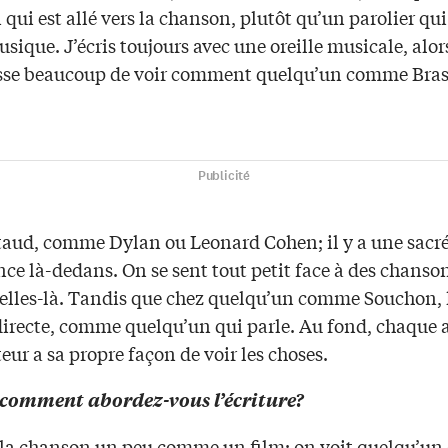
qui est allé vers la chanson, plutôt qu’un parolier qui 
usique. J’écris toujours avec une oreille musicale, alor
sse beaucoup de voir comment quelqu’un comme Bra
Publicité
staud, comme Dylan ou Leonard Cohen; il y a une sacr
nce là-dedans. On se sent tout petit face à des chanso
lles-là. Tandis que chez quelqu’un comme Souchon, l
 directe, comme quelqu’un qui parle. Au fond, chaque 
ur a sa propre façon de voir les choses.
 comment abordez-vous l’écriture?
 la chanson un peu comme un film: on voit quelqu’un 