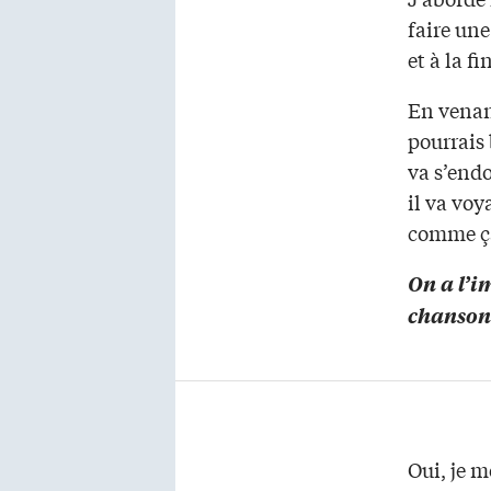
faire une
et à la f
En venant
pourrais 
va s’endo
il va vo
comme ç
On a l’i
chanson
Oui, je 