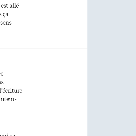
est allé
s ça
ssens
ée
ns
’écriture
auteur-
qui va