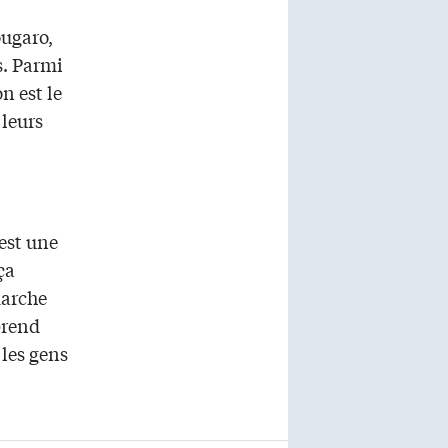
ougaro,
s. Parmi
n est le
 leurs
est une
ça
marche
prend
les gens