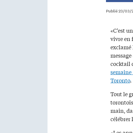
Publié 23/03/
«C’est un
vivre en 
exclamé
message d
cocktail
semaine 
Toronto
.
Tout le g
torontois
main, da
célébrer 
«Les ann