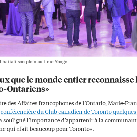
l battait son plein au 1 rue Yonge.
ux que le monde entier reconnaisse 
o-Ontariens»
tre des Affaires francophones de l’Ontario, Marie-Fra
,
conférencière du Club canadien de Toronto quelques
 a souligné l’importance d’appartenir à la communaut
ne qui «fait beaucoup pour Toronto».