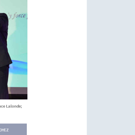
nce Lalonde;
OYEZ