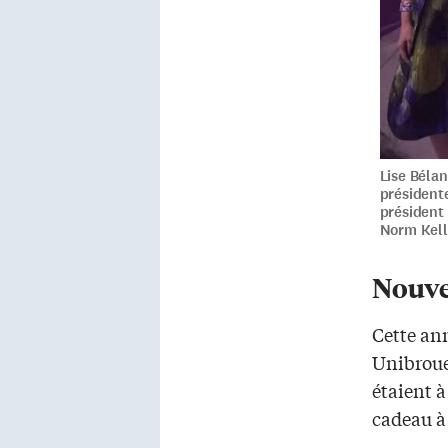
Lise Bélan
présidente
président 
Norm Kell
Nouve
Cette an
Unibroue,
étaient à
cadeau à