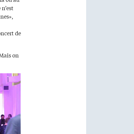
 n’est
nnes»,
oncert de
 Mais on