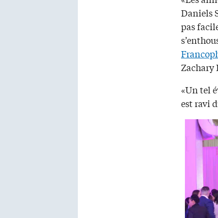
Daniels 
pas facil
s’enthou
Francoph
Zachary R
«Un tel 
est ravi 