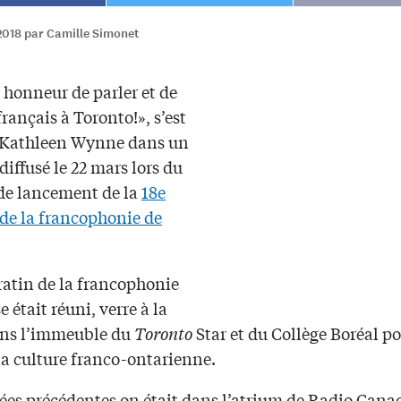
2018 par Camille Simonet
 honneur de parler et de
français à Toronto!», s’est
 Kathleen Wynne dans un
iffusé le 22 mars lors du
 de lancement de la
18e
de la francophonie de
ratin de la francophonie
e était réuni, verre à la
ns l’immeuble du
Toronto
Star et du Collège Boréal p
la culture franco-ontarienne.
ées précédentes on était dans l’atrium de Radio Cana