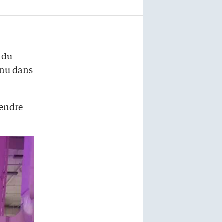
 du
nnu dans
rendre