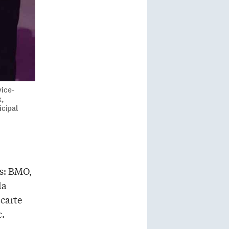
vice-
x,
icipal
és: BMO,
la
 carte
c.