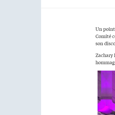
Un point
Comité c
son disco
Zachary 
hommage 