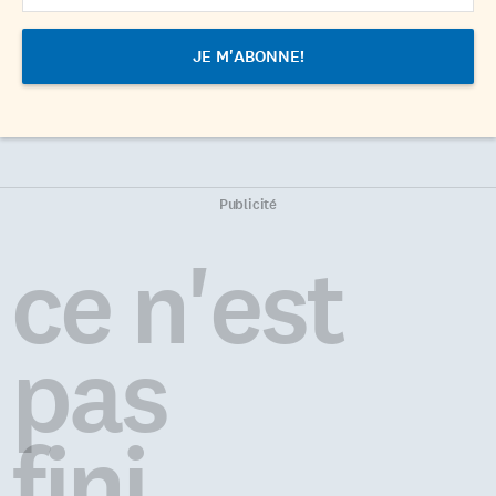
Publicité
ce n'est
pas
fini...