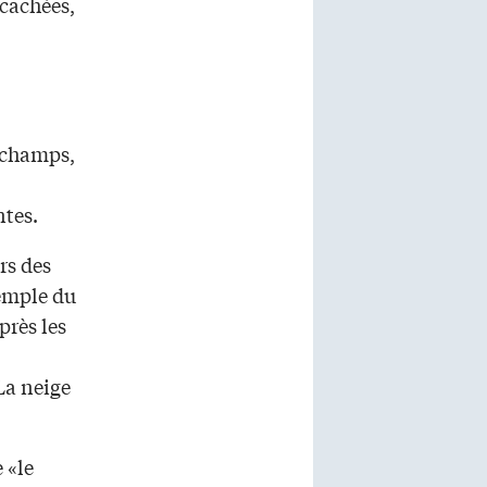
 cachées,
s champs,
tes.
rs des
xemple du
près les
La neige
 «le