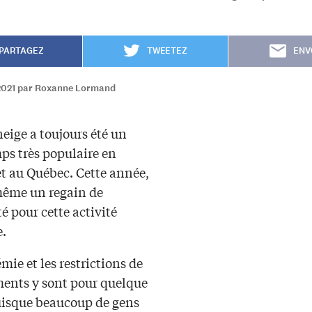
PARTAGEZ
TWEETEZ
ENV
2021 par Roxanne Lormand
eige a toujours été un
ps très populaire en
et au Québec. Cette année,
même un regain de
é pour cette activité
e.
ie et les restrictions de
ents y sont pour quelque
uisque beaucoup de gens