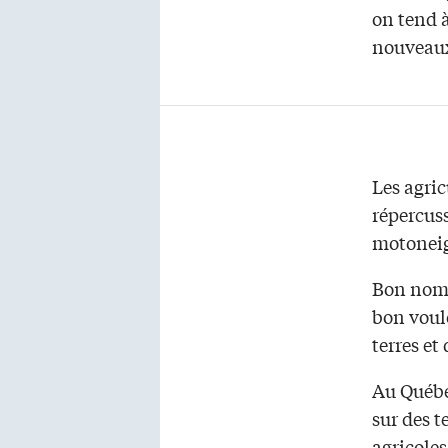
on tend 
nouveaux
Les agri
répercuss
motoneige
Bon nomb
bon voulo
terres et
Au Québec
sur des 
agricoles