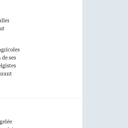
ller
ut
agricoles
 de ses
igistes
turant
 gelée