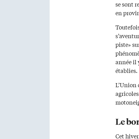
se sont r
en provi
Toutefois
s’aventur
piste» su
phénomèn
année il 
établies.
L’Union 
agricole
motoneigi
Le bon
Cet hiver