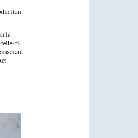
roduction
er la
celle-ci.
ousseront
aux