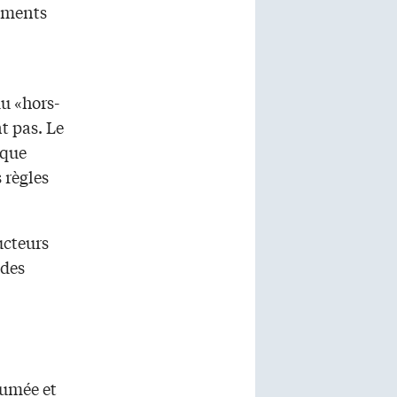
cements
du «hors-
t pas. Le
aque
 règles
ucteurs
 des
tumée et