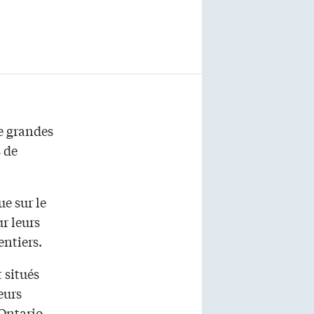
e grandes
s de
e sur le
r leurs
entiers.
 situés
eurs
Ontario.