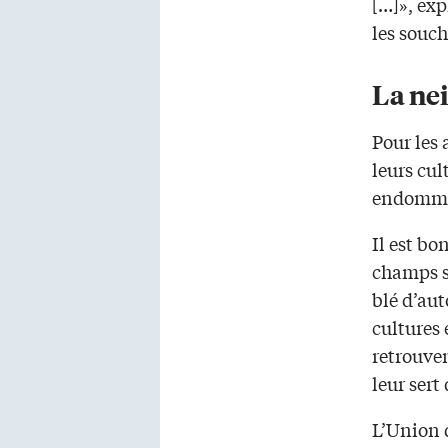
[…]», exp
les souch
La nei
Pour les 
leurs cul
endommag
Il est bo
champs s
blé d’aut
cultures 
retrouven
leur sert 
L’Union d