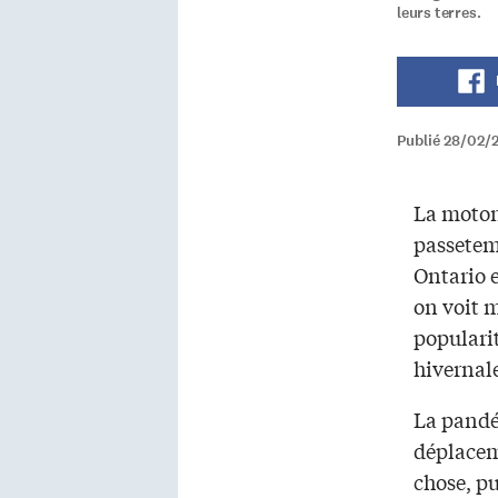
leurs terres.
Publié 28/02/
La moton
passetem
Ontario 
on voit 
popularit
hivernal
La pandém
déplacem
chose, p