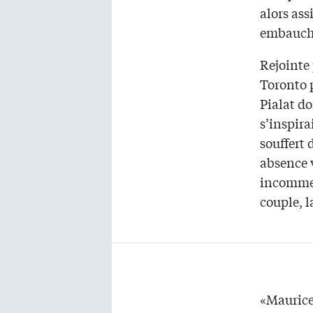
alors ass
embauché
Rejointe
Toronto p
Pialat d
s’inspira
souffert
absence 
incommens
couple, l
«Maurice,