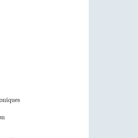
roniques
on