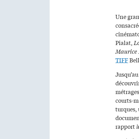
Une gran
consacré
cinémato
Pialat,
Lo
Maurice 
TIFF
Bell
Jusqu’au
découvri
métrages 
courts-m
turques, 
documen
rapport à 