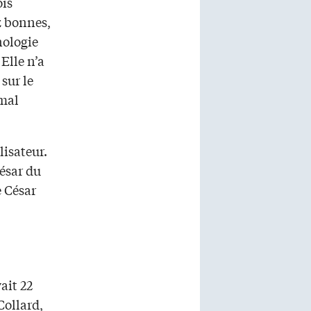
ois
ez bonnes,
nologie
 Elle n’a
sur le
 mal
lisateur.
César du
e César
ait 22
Collard,