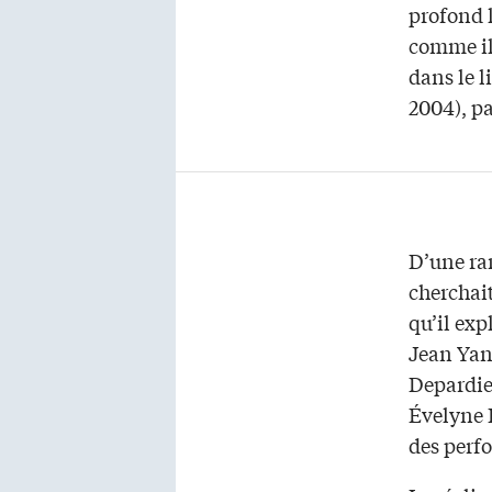
profond l
comme il
dans le 
2004), pa
D’une rar
cherchait
qu’il exp
Jean Yan
Depardie
Évelyne K
des perf