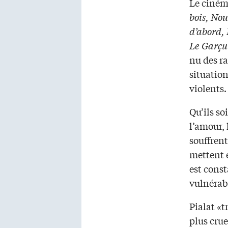
Le cinéma
bois, Nou
d’abord, 
Le Garç
nu des r
situation
violents.
Qu’ils so
l’amour, 
souffrent
mettent e
est cons
vulnérab
Pialat «t
plus crue