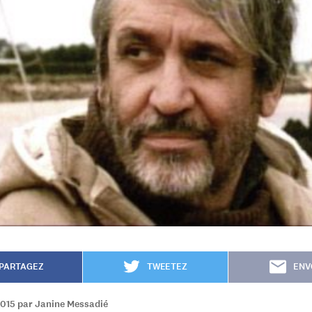
PARTAGEZ
TWEETEZ
ENV
2015 par Janine Messadié