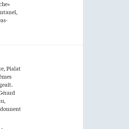
oche»
ontanel,
as-
e, Pialat
hèmes
geait.
 Gérard
au,
… donnent