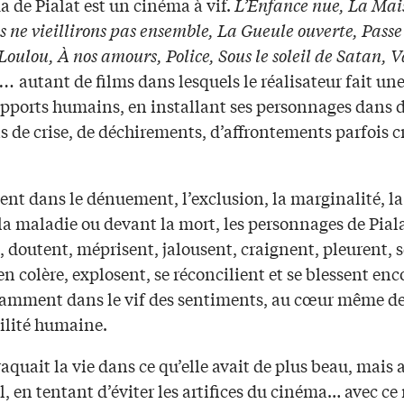
 de Pialat est un cinéma à vif.
L’Enfance nue, La Mai
s ne vieillirons pas ensemble, La Gueule ouverte, Passe
Loulou, À nos amours, Police, Sous le soleil de Satan, 
u…
autant de films dans lesquels le réalisateur fait un
apports humains, en installant ses personnages dans 
s de crise, de déchirements, d’affrontements parfois c
ient dans le dénuement, l’exclusion, la marginalité, la
la maladie ou devant la mort, les personnages de Pial
, doutent, méprisent, jalousent, craignent, pleurent, s
n colère, explosent, se réconcilient et se blessent en
tamment dans le vif des sentiments, au cœur même de
ilité humaine.
raquait la vie dans ce qu’elle avait de plus beau, mais 
l, en tentant d’éviter les artifices du cinéma… avec ce 