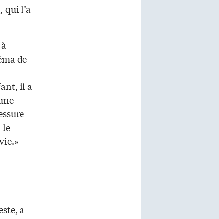
,
qui l’a
 à
néma de
ant, il a
 une
essure
 le
vie.»
este, a