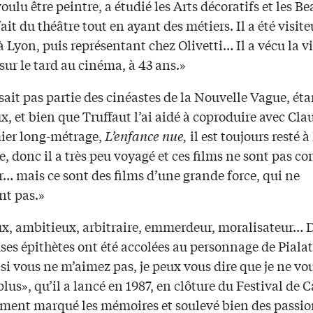
oulu être peintre, a étudié les Arts décoratifs et les B
 fait du théâtre tout en ayant des métiers. Il a été visite
 Lyon, puis représentant chez Olivetti… Il a vécu la v
 sur le tard au cinéma, à 43 ans.»
isait pas partie des cinéastes de la Nouvelle Vague, éta
x, et bien que Truffaut l’ai aidé à coproduire avec Cla
ier long-métrage,
L’enfance nue,
il est toujours resté à 
, donc il a très peu voyagé et ces films ne sont pas c
r… mais ce sont des films d’une grande force, qui ne
ent pas.»
x, ambitieux, arbitraire, emmerdeur, moralisateur… 
es épithètes ont été accolées au personnage de Pialat
i vous ne m’aimez pas, je peux vous dire que je ne vo
lus», qu’il a lancé en 1987, en clôture du Festival de 
ement marqué les mémoires et soulevé bien des passion