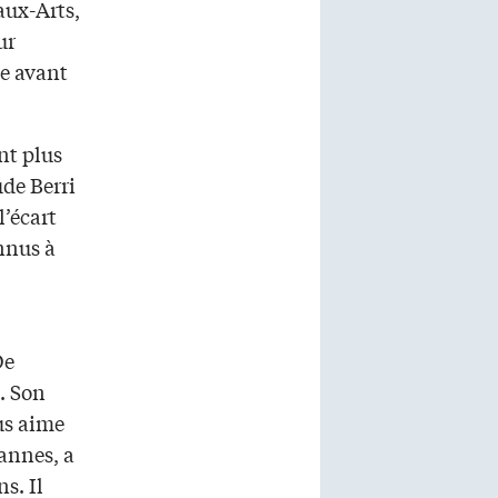
eaux-Arts,
ur
ie avant
nt plus
ude Berri
l’écart
onnus à
De
. Son
us aime
Cannes, a
s. Il