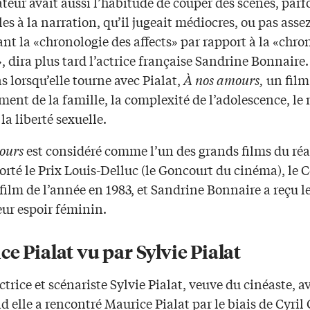
ateur avait aussi l’habitude de couper des scènes, parf
les à la narration, qu’il jugeait médiocres, ou pas ass
ant la «chronologie des affects» par rapport à la «chro
», dira plus tard l’actrice française Sandrine Bonnaire.
s lorsqu’elle tourne avec Pialat,
À nos amours,
un film 
ent de la famille, la complexité de l’adolescence, le
la liberté sexuelle.
ours
est considéré comme l’un des grands films du réa
orté le Prix Louis-Delluc (le Goncourt du cinéma), le 
film de l’année en 1983, et Sandrine Bonnaire a reçu l
eur espoir féminin.
e Pialat vu par Sylvie Pialat
trice et scénariste Sylvie Pialat, veuve du cinéaste, av
 elle a rencontré Maurice Pialat par le biais de Cyril 