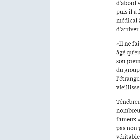
d’abord v
puis il a
médical à
d’arriver
«Il ne fa
âgé qu’eu
son prem
du groupe
l’étrange
vieilliss
Ténébreu
nombreus
fameux «s
pas non p
véritabl