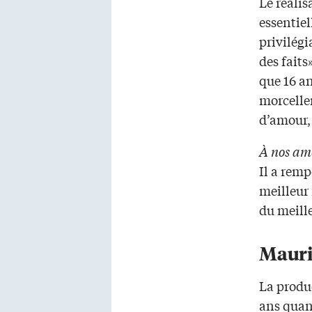
Le réalis
essentiel
privilégi
des faits
que 16 an
morcellem
d’amour, 
À nos am
Il a remp
meilleur 
du meill
Mauric
La produc
ans quand