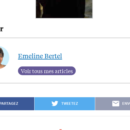
r
Emeline Bertel
PARTAGEZ
TWEETEZ
ENV