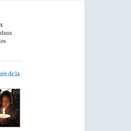
ix
 dans
les
uée de la