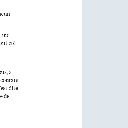
hacun
luie
ont été
us, a
t courant
’est dite
e de