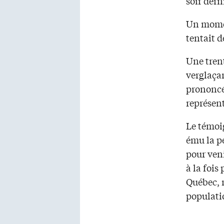
soir dern
Un momen
tentait d
Une trent
verglaçan
prononcé
représen
Le témoi
ému la pe
pour veni
à la foi
Québec, m
populatio