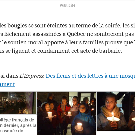
Publicité
es bougies se sont éteintes au terme de la soirée, les s
s lâchement assassinées à Québec ne sombreront pas
et le soutien moral apporté à leurs familles prouve que 
s se liguent et condamnent cet acte de barbarie.
ssi dans
L’Express
:
Des fleurs et des lettres à une mosq
iament
ollège français de
an dernier, après la
a mosquée de