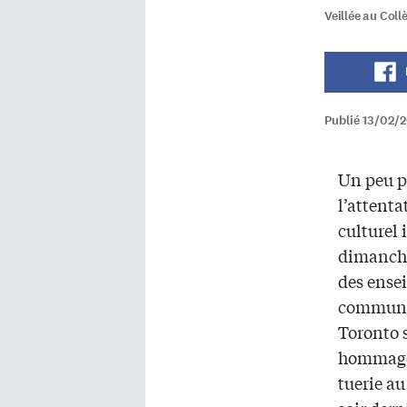
Veillée au Coll
Publié 13/02/2
Un peu p
l’attenta
culturel
dimanche 
des ensei
communa
Toronto 
hommage 
tuerie au