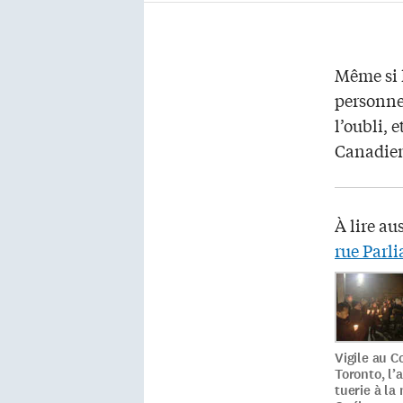
Même si l
personne
l’oubli, 
Canadien
À lire au
rue Parl
Vigile au C
Toronto, l’
tuerie à l