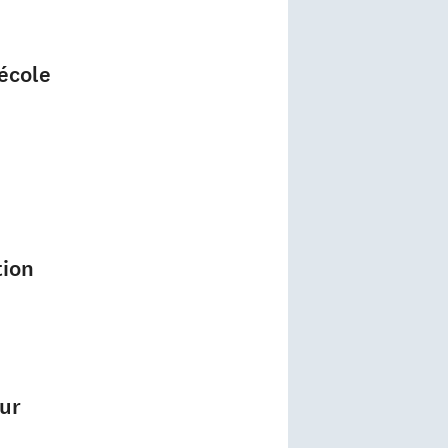
'école
tion
ur