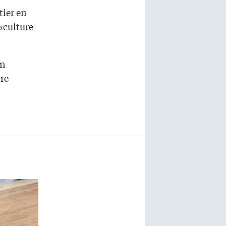
tier en
«culture
en
tre
t