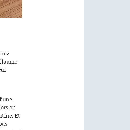
urs:
uillaume
eur
 d’une
lors on
utine. Et
 pas