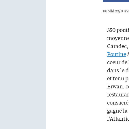
Publié 22/01/
350 pouti
moyenne
Caradec,
Poutine
à
coeur de 
dans le 
et tenu p
Erwan, c
restaura
consacré
gagné la 
l’Atlanti