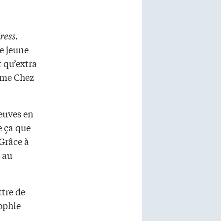
ress
.
e jeune
t qu’extra
mme Chez
reuves en
e ça que
 Grâce à
r au
ttre de
sophie