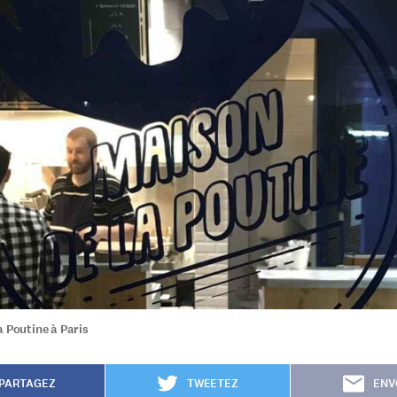
a Poutine à Paris
PARTAGEZ
TWEETEZ
ENV