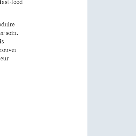
 fast-food
oduire
ec soin.
is
trouver
leur