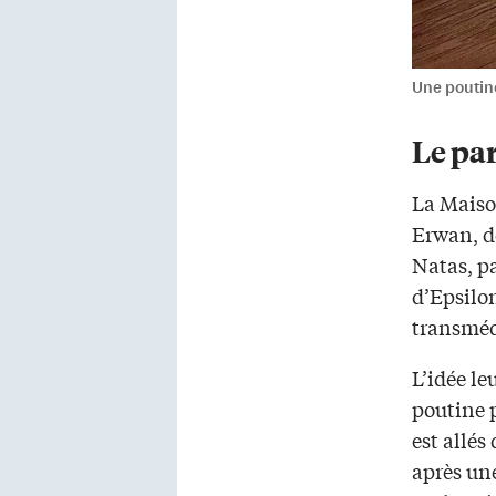
Une poutin
Le par
La Maison
Erwan, dé
Natas, pa
d’Epsilo
transmédi
L’idée le
poutine 
est allés
après une