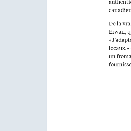
authentiq
canadien
De la vra
Erwan, qu
«J’adapte
locaux.» 
un froma
fournisse