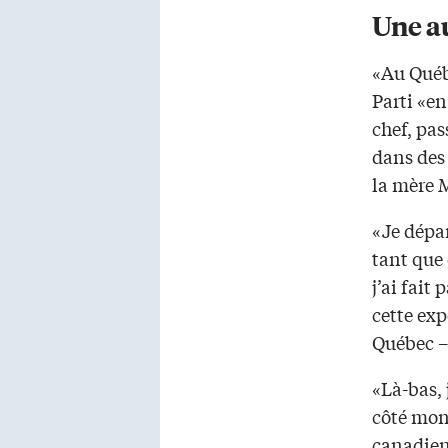
Une au
«Au Québe
Parti «en
chef, pas
dans des
la mère M
«Je dépan
tant que 
j’ai fait
cette exp
Québec – 
«Là-bas, 
côté mon 
canadien