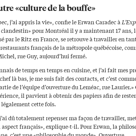
tre «culture de la bouffe»
c, j’ai appris la vie», confie le Erwan Caradec à
L’Exp
 clandestin» pour Montréal il y a maintenant 17 ans, l
sé par le Ritz en France, se retrouve à travailler en tan
 restaurants français de la métropole québécoise, co
ichel, rue Guy, aujourd’hui fermé.
nais de temps en temps en cuisine, et j’ai fait mes p
chef là bas, je me suis fait des contacts, et c’est comm
 partie de l’équipe d’ouverture du Leméac, rue Laurier.»
érience, il parvient à obtenir des papiers afin de reste
légalement cette fois.
j’ai dû totalement repenser ma façon de travailler, me
aspect français», explique-t-il. Pour Erwan, la philo
ne, c’est une «philosophie du monde». Ouverture