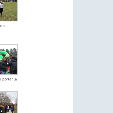
nts.
r porter la
.