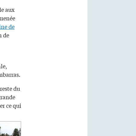
le aux
 menée
ine de
n de
le,
mbarras.
 reste du
grande
er ce qui