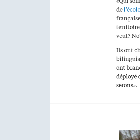
«Qui som
de
l’écol
française
territoir
veut? Not
Ils ont 
bilinguis
ont bran
déployé 
serons».