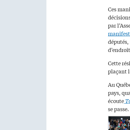
Ces manif
décision
par l’Ass
manifest
députés,
d’endroit
Cette rés
plaçant l
Au Québec
pays, qua
écoute
To
se passe.