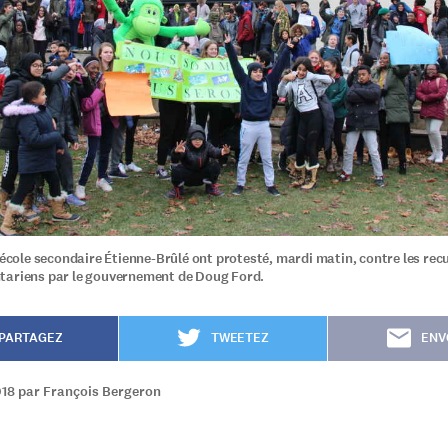
l'école secondaire Étienne-Brûlé ont protesté, mardi matin, contre les rec
tariens par le gouvernement de Doug Ford.
PARTAGEZ
TWEETEZ
ENV
018 par François Bergeron