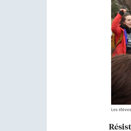
Les élève
Résis