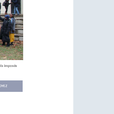
uls imposés
OYEZ