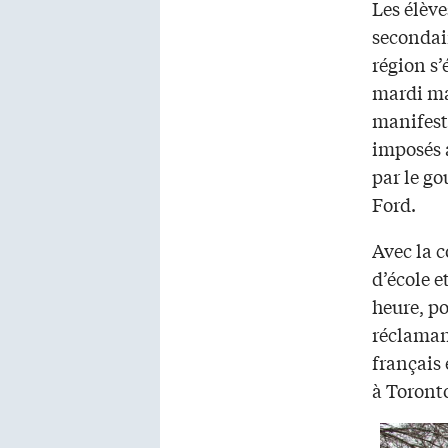
Les élève
secondai
région s’
mardi ma
manifeste
imposés 
par le g
Ford.
Avec la c
d’école e
heure, po
réclaman
français 
à Toront