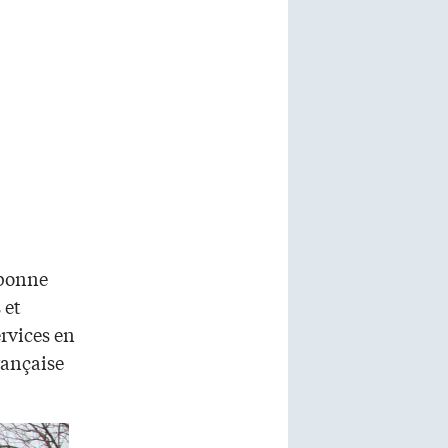
 bonne
 et
rvices en
rançaise