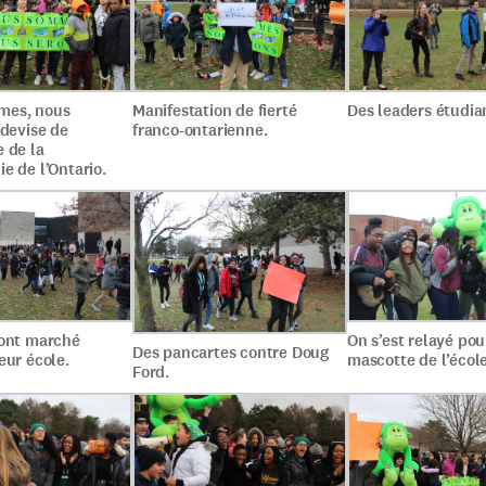
mes, nous
Manifestation de fierté
Des leaders étudia
 devise de
franco-ontarienne.
 de la
e de l’Ontario.
 ont marché
On s’est relayé pou
Des pancartes contre Doug
eur école.
mascotte de l’école
Ford.