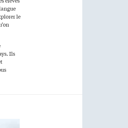
s élèves
 langue
plorer le
qu’on
e
ys. Ils
et
ous