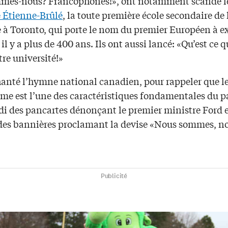
mes-nous? Francophones!», ont notamment scandé le
e Étienne-Brûlé
, la toute première école secondaire de
 à Toronto, qui porte le nom du premier Européen à ex
e il y a plus de 400 ans. Ils ont aussi lancé: «Qu’est ce 
re université!»
chanté l’hymne national canadien, pour rappeler que l
me est l’une des caractéristiques fondamentales du pa
di des pancartes dénonçant le premier ministre Ford 
des bannières proclamant la devise «Nous sommes, n
Publicité