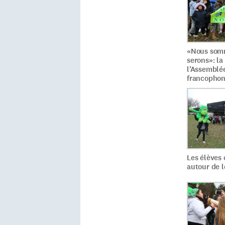
«Nous som
serons»: la
l’Assemblée
francophoni
Les élèves
autour de l