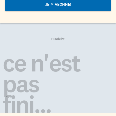
Publicité
ce n'est
pas
fini...