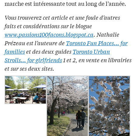
marche est intéressante tout au long de l’année.
Vous trouverez cet article et une foule d’autres
faits et considérations sur le blogue
www.passions100facons.blogspot.ca
. Nathalie
Prézeau est l’auteure de
Toronto Fun Places… for
families
et des deux guides
Toronto Urban
Strolls… for girlfriends
1 et 2, en vente en librairies
et sur ses deux sites.