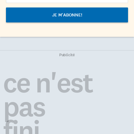
Publicité
ce n'est
pas
fini...