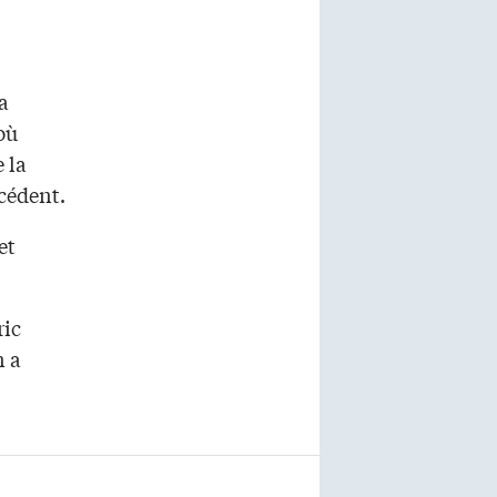
a
où
 la
cédent.
et
ric
n a