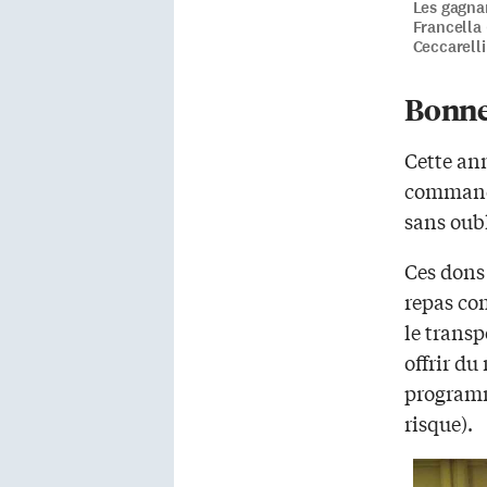
Les gagna
Francella 
Ceccarelli 
Bonne
Cette ann
commandi
sans oub
Ces dons
repas co
le transp
offrir du
programm
risque).