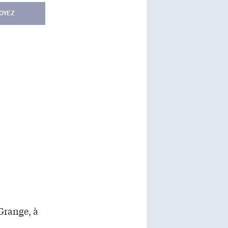
OYEZ
 Grange, à