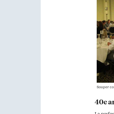
Souper con
40e a
La perfor