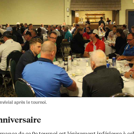
vivial après le tournoi.
nniversaire
mance de ce 9e tournoi est légèrement inférieure à cel