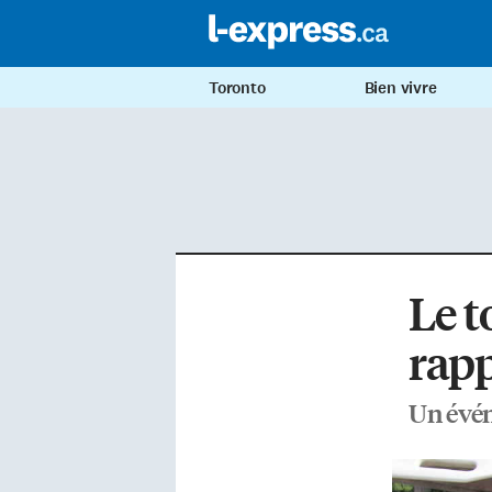
Toronto
Bien vivre
Le t
rapp
Un évén