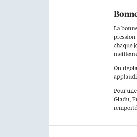
Bonn
La bonne 
pression
chaque j
meilleur
On rigola
applaudi
Pour une
Gladu, F
remporté 