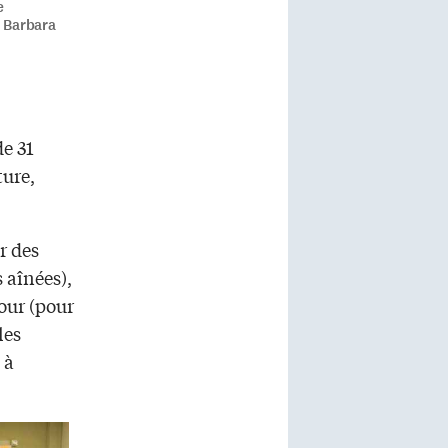
e
e Barbara
de 31
ture,
r des
 aînées),
jour (pour
les
 à