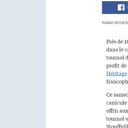
Publié 19/09/2
Près de 1
dans le c
tournoi d
profit de
Héritage
francoph
Ce samed
canicule 
offrir au
tournoi u
Stouffvil