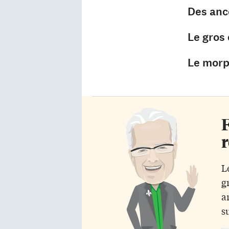
Des ancê
Le gros
Le morp
F
r
L
g
a
s