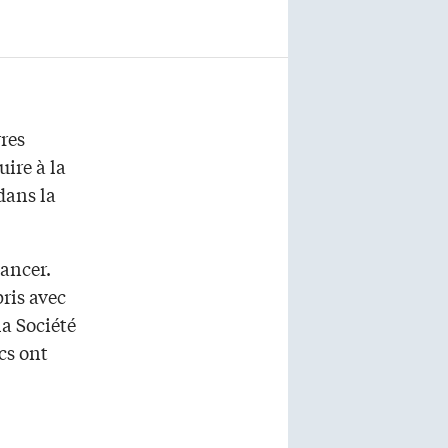
rres
uire à la
dans la
nancer.
pris avec
la Société
cs ont