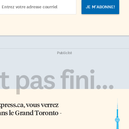
ail
dress
Publicité
 pas fini...
xpress.ca
, vous verrez
ans le Grand Toronto -