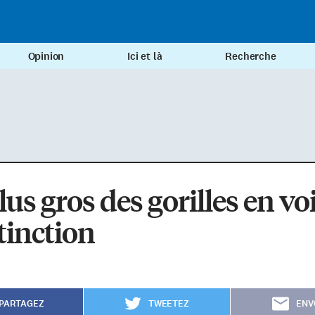
Opinion
Ici et là
Recherche
lus gros des gorilles en vo
tinction
PARTAGEZ
TWEETEZ
ENV