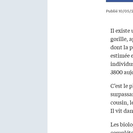
Publié 10/05/
Il existe
gorille, 
dont la p
estimée 
individus
3800 auj
C’est le 
surpassa
cousin, l
Il vit da
Les biolo
compléte