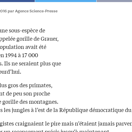
2016 par Agence Science-Presse
 une sous-espèce de
appelée gorille de Grauer,
opulation avait été
en 1994 à 17 000
. Ils ne seraient plus que
ourd’hui.
plus gros des primates,
nt de peu son proche
e gorille des montagnes.
ns les jungles à l’est de la République démocratique d
gistes craignaient le pire mais n’étaient jamais parve
r un recensement précis jusqu’à maintenant.