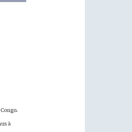
u Congo.
nus à