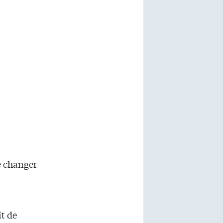
e changer
it de