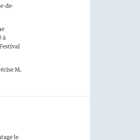
te-de-
ne
é à
Festival
écise M.
tage le