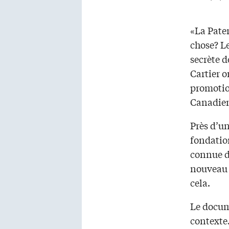
«La Pate
chose? Le
secrète d
Cartier o
promotio
Canadien
Près d’un
fondation
connue d
nouveau 
cela.
Le docu
contexte.