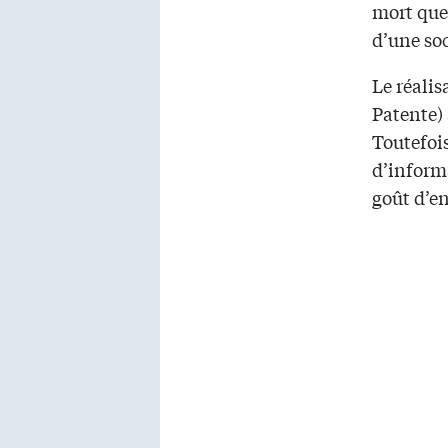
mort quel
d’une soc
Le réalis
Patente)
Toutefoi
d’informa
goût d’e