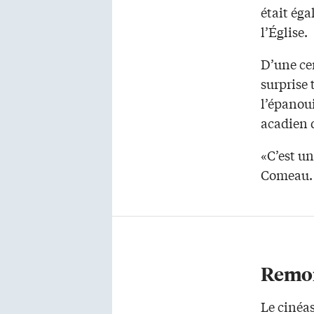
était éga
l’Église.
D’une cer
surprise 
l’épanoui
acadien 
«C’est u
Comeau. «
Remon
Le cinéa