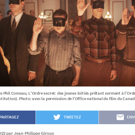
de Phil Comeau, L'Ordre secret: des jeunes initiés prêtant serment à l'Ord
titution). Photo: avec la permission de l'Office national du film du Canad
PARTAGEZ
TWEETEZ
ENV
022 par Jean-Philippe Giroux