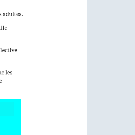
s adultes.
ille
lective
e les
é