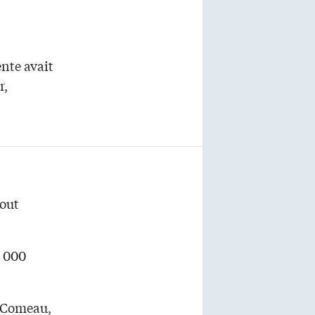
ente avait
r,
tout
2 000
s Comeau,