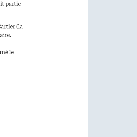
it partie
artier (la
aire.
nné le