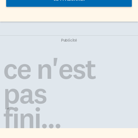
Publicité
ce n'est
pas
fini...