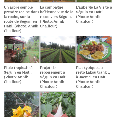
Un arbre semble
La campagne
L’auberge La Visite à
prendre racine dans
haïtienne vue de la
Séguin en Haïti.
la roche, sur la
route vers Séguin.
(Photo: Annik
route de Séguin en
(Photo: Annik
Chalifour)
Haïti. (Photo: Annik
Chalifour)
Chalifour)
Pluie tropicale à
Projet de
Plat typique au
Séguin en Haïti.
reboisement à
resto Lakou trankil,
(Photo: Annik
Séguin en Haïti.
à Jacmel en Haïti.
Chalifour)
(Photo: Annik
(Photo: Annik
Chalifour)
Chalifour)