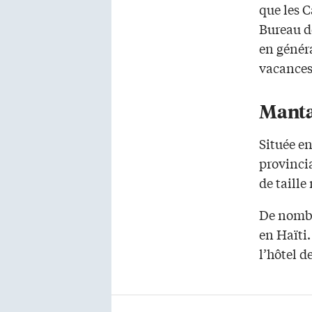
que les 
Bureau d
en généra
vacances 
Manta
Située en
provincia
de taille
De nombre
en Haïti.
l’hôtel d