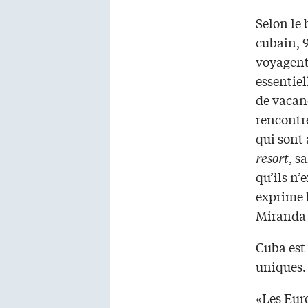
Selon le
cubain, 
voyagent
essentie
de vacanc
rencontr
qui sont 
resort
, s
qu’ils n’
exprime 
Miranda 
Cuba est 
uniques. 
«Les Eur