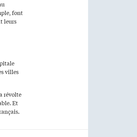
au
ple, font
t leurs
pitale
s villes
a révolte
able. Et
rançais.