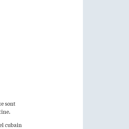
re sont
tine.
el cubain