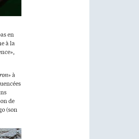
pas en
e à la
ence»,
ron
» à
fluencées
ans
ion de
go (son