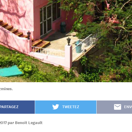
zmines.
PARTAGEZ
TWEETEZ
ENV
2017 par Benoit Legault