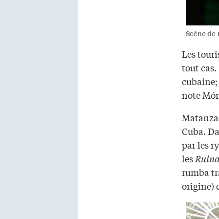
Scène de 
Les tour
tout cas.
cubaine; 
note Mó
Matanzas 
Cuba. Dan
par les r
les
Ruina
rumba tr
origine)