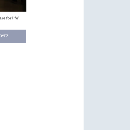
e for life".
OYEZ