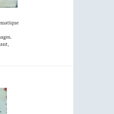
hématique
sages.
sant,