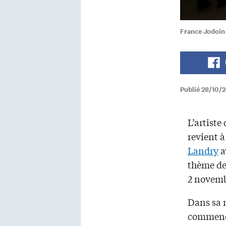
France Jodoin 
Publié 28/10/2
L’artiste
revient à
Landry
a
thème d
2 novemb
Dans sa n
commencé