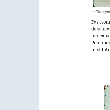
« Time ye
Pas éton
de sa nou
tableaux,
Pour moi,
méditati