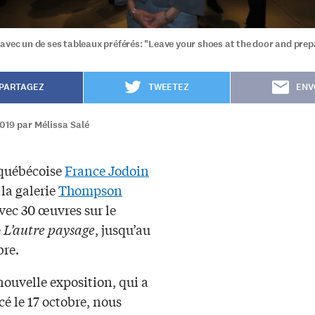
avec un de ses tableaux préférés: "Leave your shoes at the door and prepar
PARTAGEZ
TWEETEZ
ENV
019 par Mélissa Salé
 québécoise
France Jodoin
 la galerie
Thompson
vec 30 œuvres sur le
e
L’autre paysage
, jusqu’au
re.
ouvelle exposition, qui a
 le 17 octobre, nous