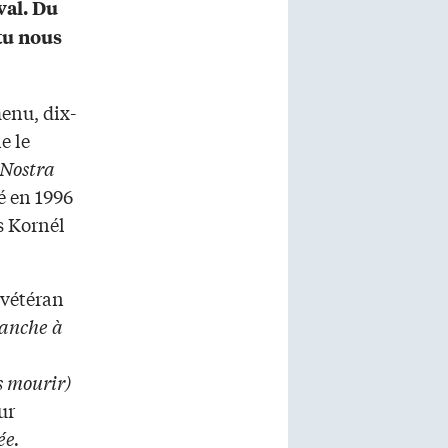
val. Du
 tu nous
enu, dix-
e le
 Nostra
é en 1996
s Kornél
 vétéran
anche à
s mourir)
ur
ée.