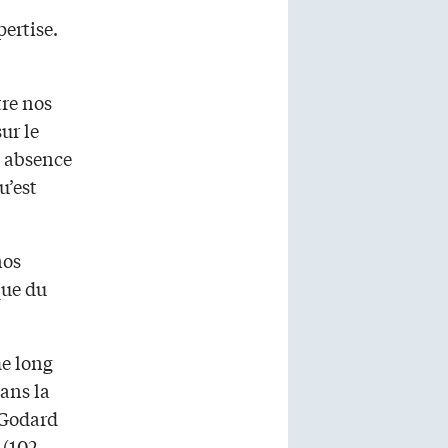
pertise.
tre nos
ur le
e absence
u’est
nos
que du
me long
dans la
 Godard
 (102