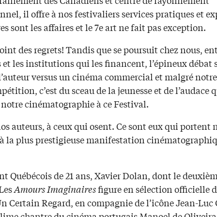
nnel, il offre à nos festivaliers services pratiques et ex
es sont les affaires et le 7e art ne fait pas exception.
oint des regrets! Tandis que se poursuit chez nous, en
 et les institutions qui les financent, l’épineux débat s
’auteur versus un cinéma commercial et malgré notr
pétition, c’est du sceau de la jeunesse et de l’audace q
notre cinématographie à ce Festival.
os auteurs, à ceux qui osent. Ce sont eux qui portent 
 à la plus prestigieuse manifestation cinématographi
ant Québécois de 21 ans, Xavier Dolan, dont le deuxiè
 Les
Amours Imaginaires
figure en sélection officielle 
Un Certain Regard, en compagnie de l’icône Jean-Luc
blime chantre du cinéma portugais Manoel de Oliveira