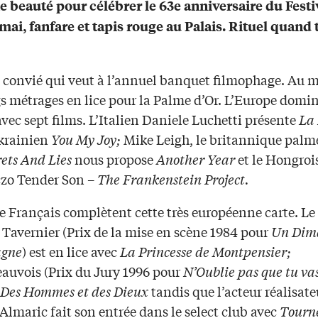
ne beauté pour célébrer le 63e anniversaire du Festi
 mai, fanfare et tapis rouge au Palais. Rituel quand
s convié qui veut à l’annuel banquet filmophage. Au m
s métrages en lice pour la Palme d’Or. L’Europe domin
vec sept films. L’Italien Daniele Luchetti présente
La
krainien
You My Joy;
Mike Leigh, le britannique palm
rets And Lies
nous propose
Another Year
et le Hongroi
zo Tender Son –
The Frankenstein Project.
e Français complètent cette très européenne carte. Le
 Tavernier (Prix de la mise en scène 1984 pour
Un Dim
agne
) est en lice avec
La Princesse de Montpensier;
eauvois (Prix du Jury 1996 pour
N’Oublie pas que tu va
Des Hommes et des Dieux
tandis que l’acteur réalisate
lmaric fait son entrée dans le select club avec
Tourn