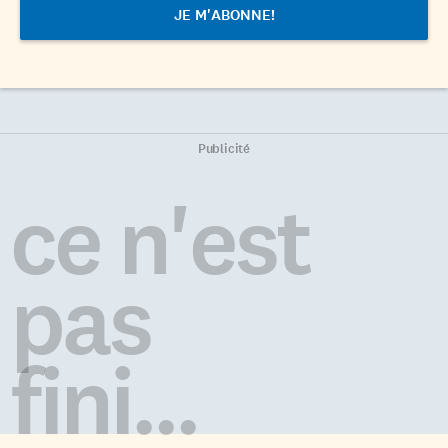
Publicité
ce n'est
pas
fini...