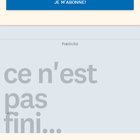
Publicité
ce n'est
pas
fini...