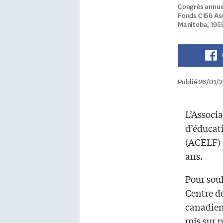
Congrès annuel
Fonds C156 Ass
Manitoba, 195
Publié 26/01/
L’Associ
d’éducat
(ACELF) f
ans.
Pour soul
Centre de
canadien
mis sur 