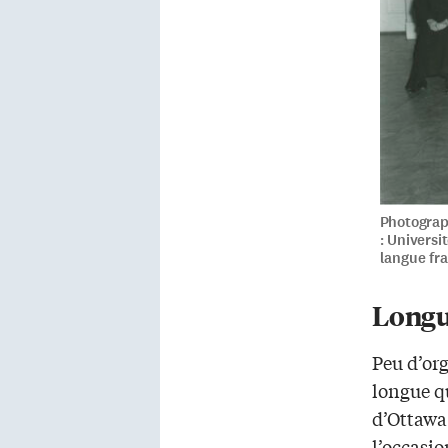
Photograph
: Univers
langue fr
Longu
Peu d’or
longue qu
d’Ottawa 
l’occasi