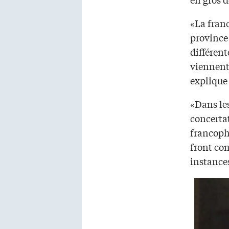
«La fran
province
différent
viennent 
explique 
«Dans les
concertat
francoph
front co
instance