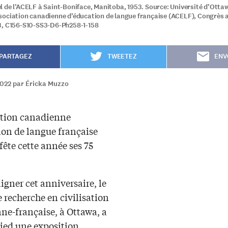
 de l’ACELF à Saint-Boniface, Manitoba, 1953. Source: Université d’Otta
ociation canadienne d’éducation de langue française (ACELF), Congrès 
3, C156-S10-SS3-D6-Ph258-1-158
PARTAGEZ
TWEETEZ
ENV
2022 par Éricka Muzzo
ation canadienne
ion de langue française
ête cette année ses 75
igner cet anniversaire, le
 recherche en civilisation
ne-française, à Ottawa, a
pied une exposition