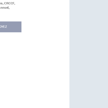
wa, CRCCF,
annuel,
OYEZ