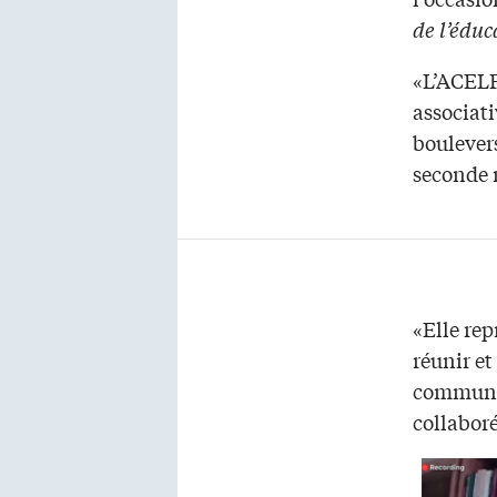
de l’éduc
«L’ACELF 
associati
boulevers
seconde 
«Elle rep
réunir et
communau
collaboré