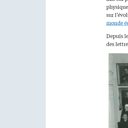
physique 
sur l’évo
monde éd
Depuis le
des lettr