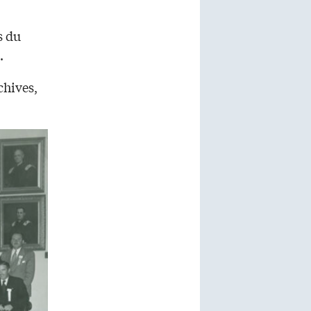
s du
.
chives,