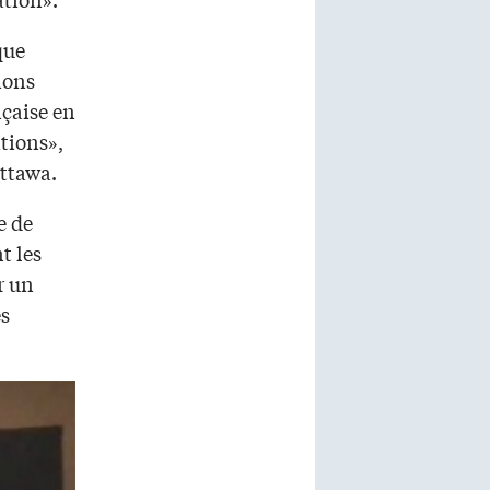
que
ions
nçaise en
ations»,
Ottawa.
e de
t les
r un
es