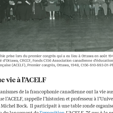
ie prise lors du premier congrès qui a eu lieu à Ottawa en août 19
ité d’Ottawa, CRCCF, Fonds C156 Association canadienne d’éducatio
ançaise (ACELF), Premier congrès, Ottawa, 1948, C156-S10-SS3-D1-P
e vie à l’ACELF
ganismes de la francophonie canadienne ont la vie au
e l’ACELF, rappelle l’historien et professeur à l’Unive
Michel Bock. Il participait à une table ronde organis
on du lancement de
l’exposition
L’ACELF, 75 ans à la 