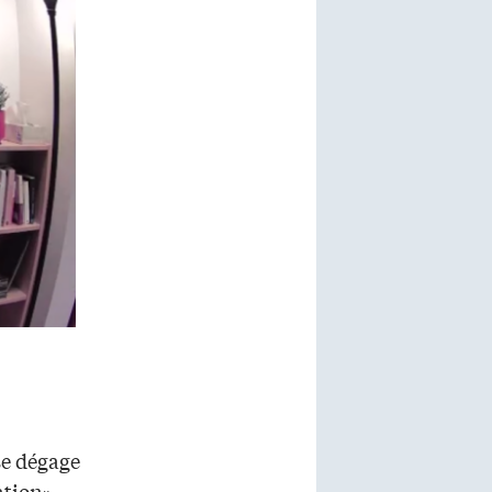
se dégage
ation».