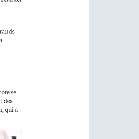
grands
a
core se
t des
, qui a