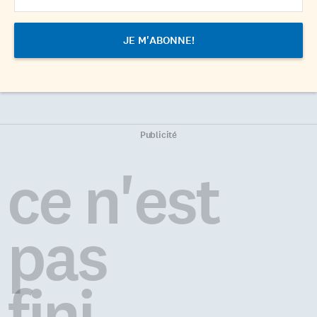
Publicité
ce n'est
pas
fini...