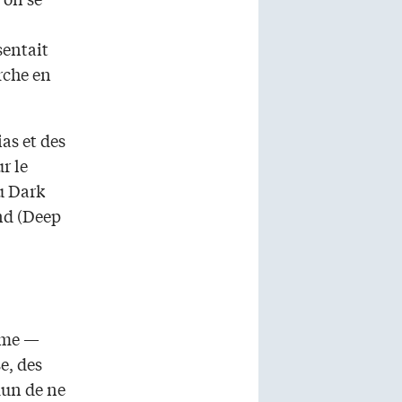
sentait
rche en
as et des
r le
u Dark
nd (Deep
time —
e, des
mun de ne