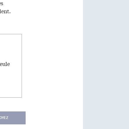
es
lent.
seule
OYEZ