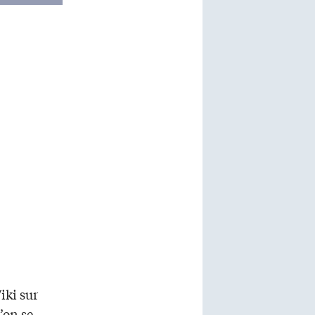
iki sur
’on se