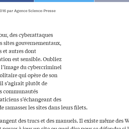
2016 par Agence Science-Presse
our, des cyberattaques
es sites gouvernementaux,
 et autres dont
tion est sensible. Oubliez
s l’image du cybercriminel
olitaire qui opère de son
il s’agirait plutôt de
es communautés
aticiens s’échangeant des
 ramasser les sites dans leurs filets.
hangent des trucs et des manuels. Il existe même des W
ercer à jour un site ou quoi dire pour se défendre si l