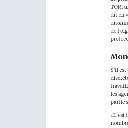
TOR, un
dit en 
dissimu
de l’oi
protoco
Mond
S’il est
discrèt
travail
les age
partie 
«Il est
nombre