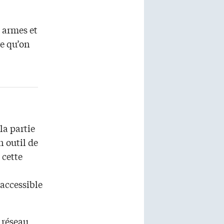
 armes et
re qu’on
la partie
n outil de
 cette
 accessible
 réseau