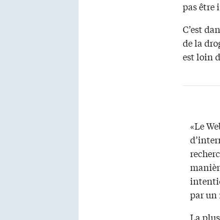
pas être 
C’est dan
de la dro
est loin
«Le Web
d’inter
recherc
manière
intenti
par un 
La plus