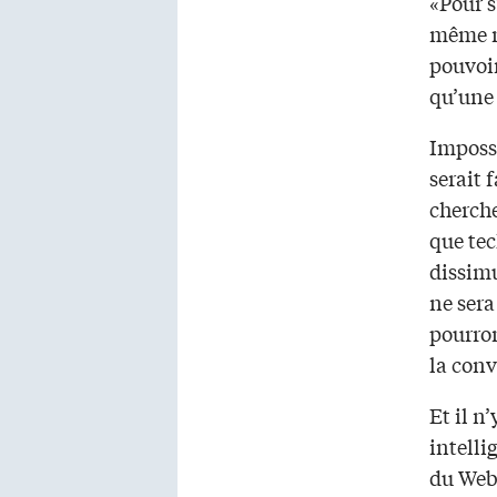
«Pour s
même m
pouvoir
qu’une 
Imposs
serait 
cherche
que tec
dissimu
ne sera
pourron
la conv
Et il n
intelli
du Web 