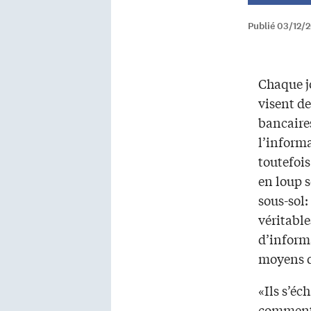
Publié 03/12/
Chaque j
visent d
bancaires
l’informa
toutefoi
en loup s
sous-sol: 
véritabl
d’inform
moyens de
«Ils s’éc
comment p