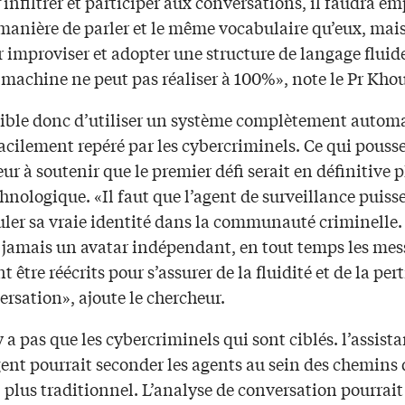
’infiltrer et participer aux conversations, il faudra em
anière de parler et le même vocabulaire qu’eux, mais
 improviser et adopter une structure de langage fluide
machine ne peut pas réaliser à 100%», note le Pr Khou
ible donc d’utiliser un système complètement automa
facilement repéré par les cybercriminels. Ce qui pousse
ur à soutenir que le premier défi serait en définitive p
hnologique. «Il faut que l’agent de surveillance puiss
ler sa vraie identité dans la communauté criminelle. 
 jamais un avatar indépendant, en tout temps les mes
t être réécrits pour s’assurer de la fluidité et de la pe
ersation», ajoute le chercheur.
’y a pas que les cybercriminels qui sont ciblés. l’assist
gent pourrait seconder les agents au sein des chemins 
plus traditionnel. L’analyse de conversation pourrait