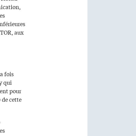
ication,
es
nférieures
r TOR, aux
la fois
y qui
gent pour
 de cette
e
es