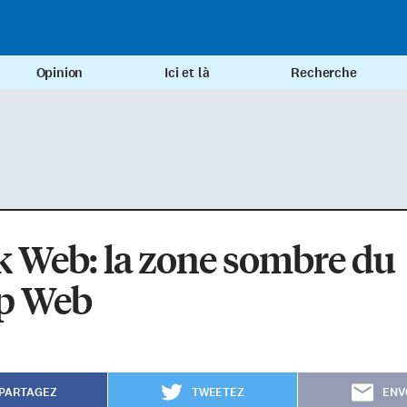
Opinion
Ici et là
Recherche
 Web: la zone sombre du
p Web
PARTAGEZ
TWEETEZ
ENV