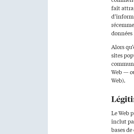
fait att
d’informa
récemmen
données 
Alors qu’
sites pop
commun de
Web — ou
Web).
Légit
Le Web p
inclut pa
bases de