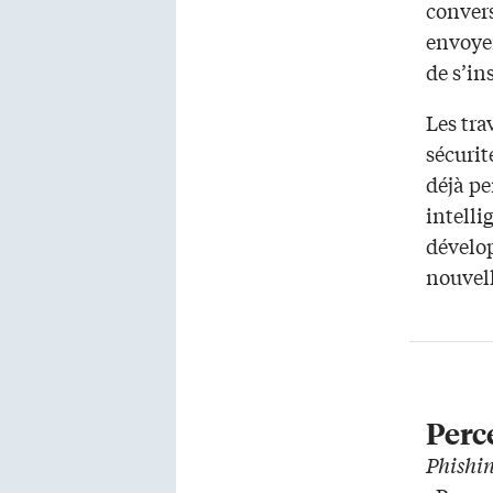
convers
envoye
de s’in
Les tra
sécuri
déjà pe
intelli
dévelop
nouvel
Perc
Phishi