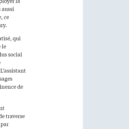
ployer la
 aussi
, ce
ry.
tisé, qui
 le
lus social
e
L’assistant
sages
rtinence de
ant
de traverse
 par