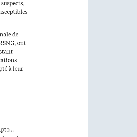
 suspects,
usceptibles
onale de
CRSNG, ont
istant
cations
té à leur
Zipto…