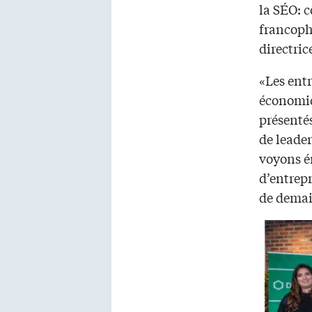
la SÉO: 
francoph
directric
«Les ent
économiqu
présenté
de leade
voyons é
d’entrep
de demai