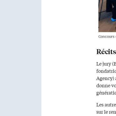
Concours 
Récit
Le jury 
fondatri
Agency) a
donne voi
génératio
Les autre
sur le re