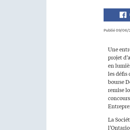
Publié 09/06/
Une entr
projet d’
en lumière
les défis
bourse D
remise lo
concours
Entrepre
La Socié
l’Ontario