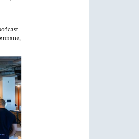
podcast
Boumane,