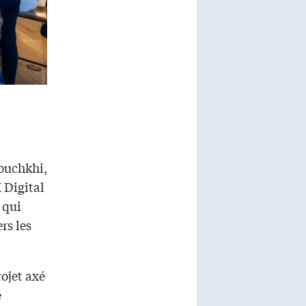
Bouchkhi,
 Digital
 qui
rs les
ojet axé
é