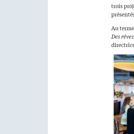
trois pro
présentés
Au terme
Des rêves
directri