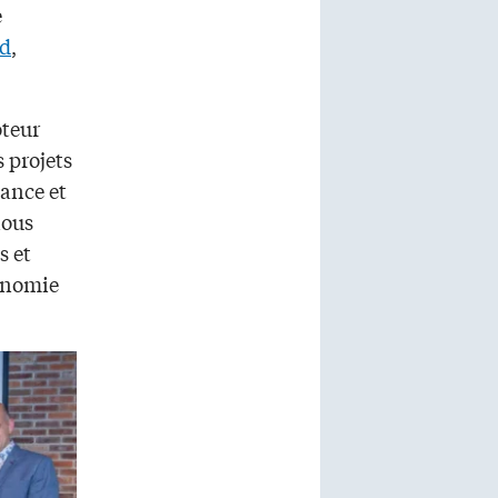
e
nd
,
oteur
 projets
sance et
nous
s et
conomie