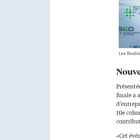
Les finali
Nouve
Présentée
finale a 
d’entrepr
10e cohor
contribu
«Cet évé