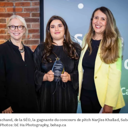
achand, de la SÉO, la gagnante du concours de pitch Narjiss Khallad, S
 Photos: bE Ha Photography, behap.ca