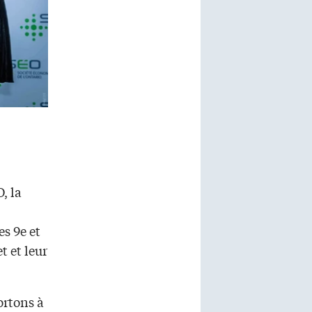
, la
s 9e et
t et leur
ortons à