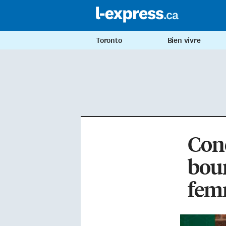
Toronto
Bien vivre
Conc
bour
fem