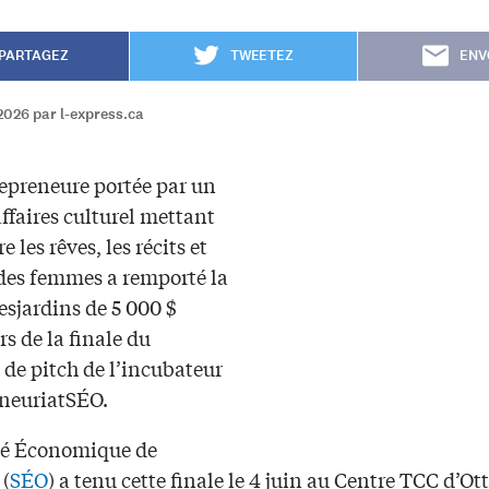
PARTAGEZ
TWEETEZ
ENV
2026 par l-express.ca
epreneure portée par un
affaires culturel mettant
 les rêves, les récits et
 des femmes a remporté la
esjardins de 5 000 $
rs de la finale du
 de pitch de l’incubateur
neuriatSÉO.
té Économique de
 (
SÉO
) a tenu cette finale le 4 juin au Centre TCC d’Ot