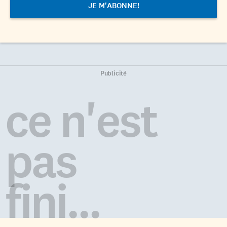
Publicité
ce n'est
pas
fini...