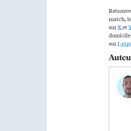
Retrouvez
match, l
sur
X
et
domicile
sur
l-exp
Auteu