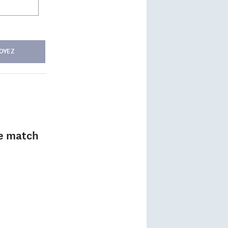
OYEZ
le match