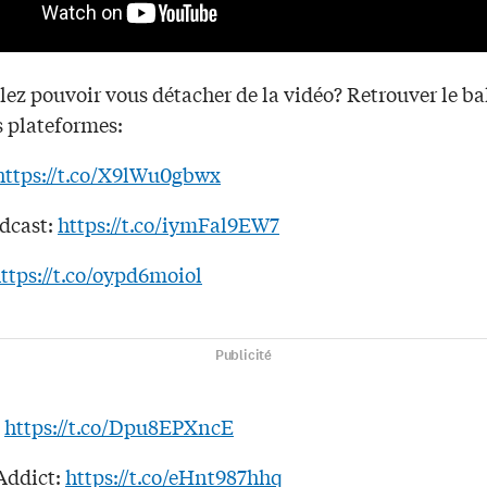
ez pouvoir vous détacher de la vidéo? Retrouver le ba
s plateformes:
https://t.co/X9lWu0gbwx
dcast:
https://t.co/iymFal9EW7
ttps://t.co/oypd6moiol
Publicité
:
https://t.co/Dpu8EPXncE
Addict:
https://t.co/eHnt987hhq