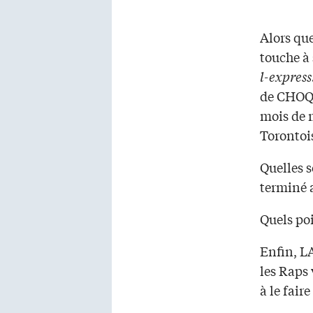
Alors que
touche à 
l-express
de CHOQ 
mois de m
Torontoi
Quelles s
terminé a
Quels poi
Enfin, LA
les Raps 
à le faire