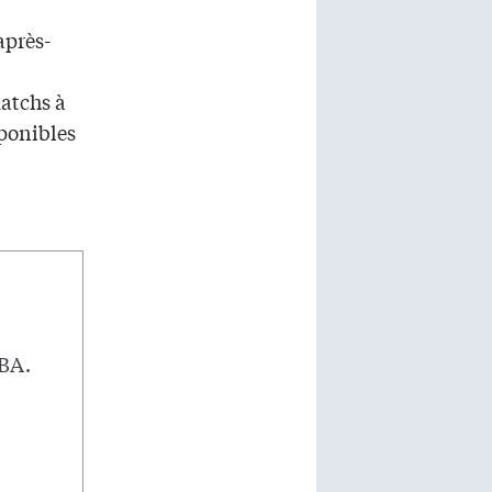
après-
atchs à
sponibles
NBA.