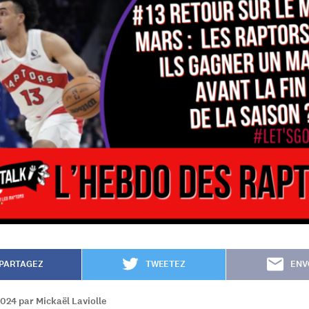
PARTAGEZ
TWEETEZ
ENV
024 par Mickaël Laviolle