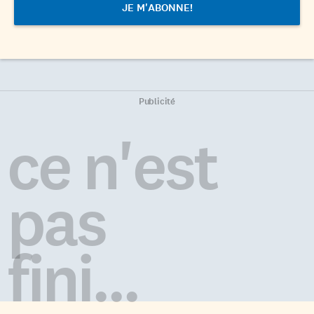
Publicité
ce n'est
pas
fini...