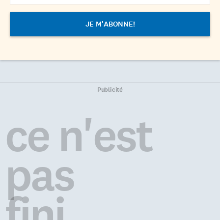
Publicité
ce n'est
pas
fini...