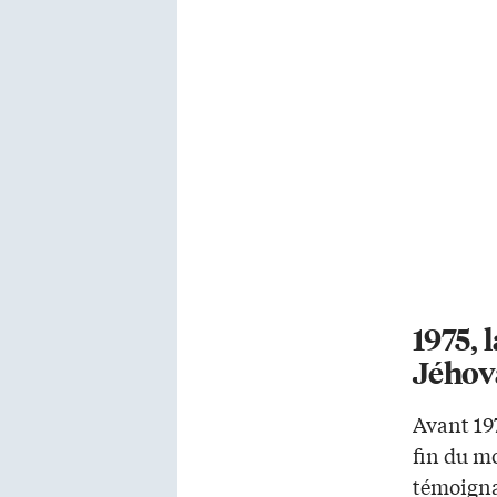
1975, 
Jéhov
Avant 19
fin du mo
témoigna