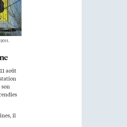
2011.
ane
11 août
 station
s son
ncendies
nes, il