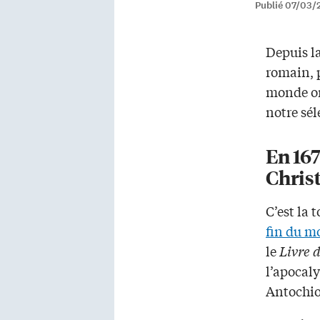
Publié 07/03/
Depuis l
romain, 
monde on
notre sél
En 167
Chris
C’est la 
fin du m
le
Livre 
l’apocaly
Antochio