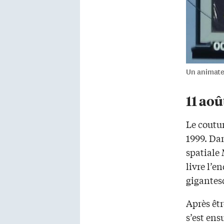
Un animateu
11 aoû
Le coutu
1999. Dan
spatiale 
livre l’e
gigantes
Après êtr
s’est ens