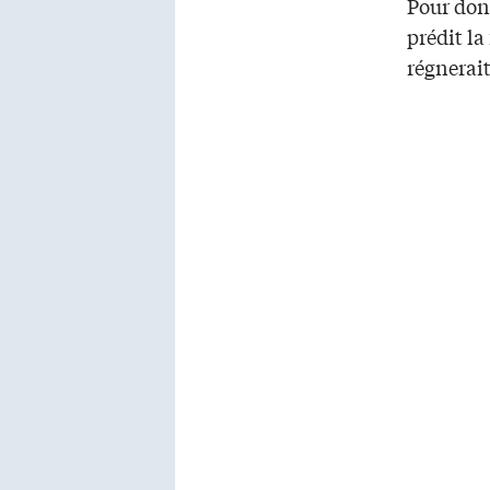
Pour donn
prédit la
régnerai