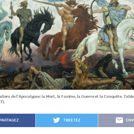
aliers de l'Apocalypse: la Mort, la Famine, la Guerre et la Conquête. Tabl
7).
PARTAGEZ
TWEETEZ
ENV