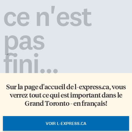
Cambridge annonçait avoir
ce n'est
détecté «le signe le plus
prometteur de vie» sur une
autre planète. Appelée K2-18b,
cette planète faisant deux fois et
pas
demie la taille de la […]
fini...
Sur la page d'accueil de
l-express.ca
, vous
verrez tout ce qui est important dans le
Grand Toronto - en français!
VOIR L-EXPRESS.CA