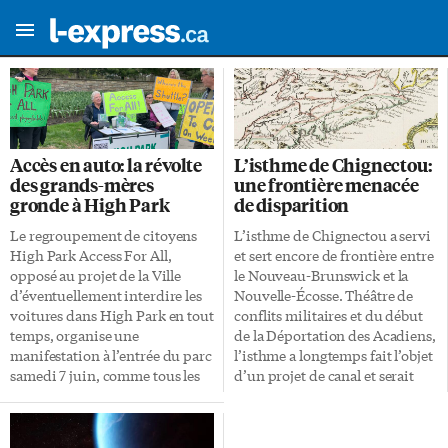
Accès en auto: la révolte
L’isthme de Chignectou:
des grands-mères
une frontière menacée
gronde à High Park
de disparition
Le regroupement de citoyens
L’isthme de Chignectou a servi
High Park Access For All,
et sert encore de frontière entre
opposé au projet de la Ville
le Nouveau-Brunswick et la
d’éventuellement interdire les
Nouvelle-Écosse. Théâtre de
voitures dans High Park en tout
conflits militaires et du début
temps, organise une
de la Déportation des Acadiens,
manifestation à l’entrée du parc
l’isthme a longtemps fait l’objet
samedi 7 juin, comme tous les
d’un projet de canal et serait
premiers samedis du mois
aujourd’hui menacé par les
pendant l’été 2025. Le groupe a
changements climatiques.
récolté 26 000 signatures (en
Avant l’arrivée des Européens