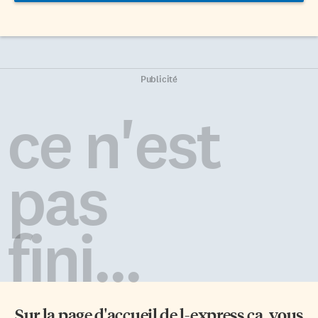
Publicité
ce n'est
pas
fini...
Sur la page d'accueil de
l-express.ca
, vous