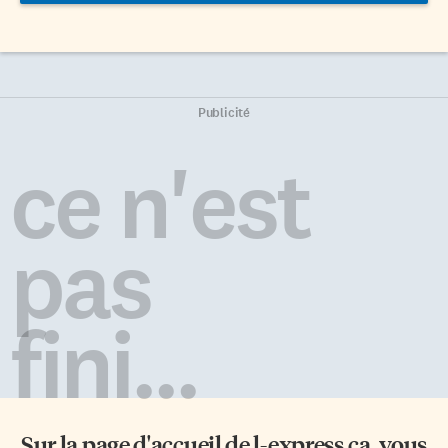
Publicité
ce n'est
pas
fini...
Sur la page d'accueil de
l-express.ca
, vous