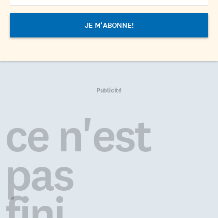
Publicité
ce n'est
pas
fini...