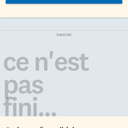
Publicité
ce n'est
pas
fini...