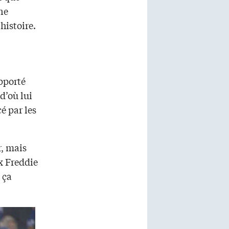
ne
histoire.
apporté
d’où lui
é par les
r, mais
ux Freddie
 ça