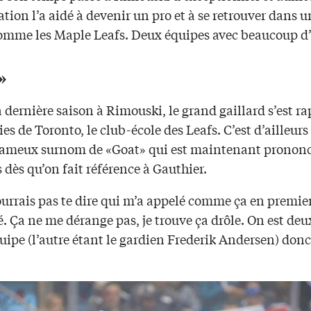
ation l’a aidé à devenir un pro et à se retrouver dans u
omme les Maple Leafs. Deux équipes avec beaucoup d’
»
a dernière saison à Rimouski, le grand gaillard s’est r
es de Toronto, le club-école des Leafs. C’est d’ailleurs 
 fameux surnom de «Goat» qui est maintenant prononc
 dès qu’on fait référence à Gauthier.
ourrais pas te dire qui m’a appelé comme ça en premie
té. Ça ne me dérange pas, je trouve ça drôle. On est de
uipe (l’autre étant le gardien Frederik Andersen) donc