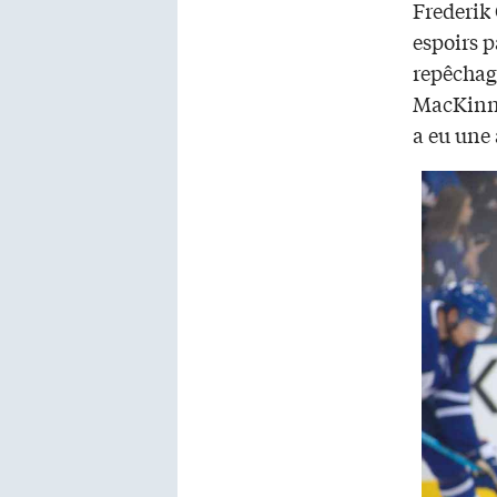
Frederik 
espoirs p
repêchag
MacKinno
a eu une 