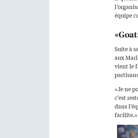
l’organis
équipe c
«Goat
Suite à s
aux Marli
vient le
partisans
«Je ne p
c’est res
dans l’éq
facilite.»