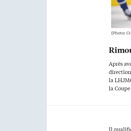
(Photo: 
Rimo
Après avo
direction
la LHJMQ
la Coupe 
Il quali