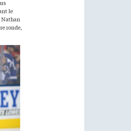
urs
ant le
ue Nathan
re ronde,