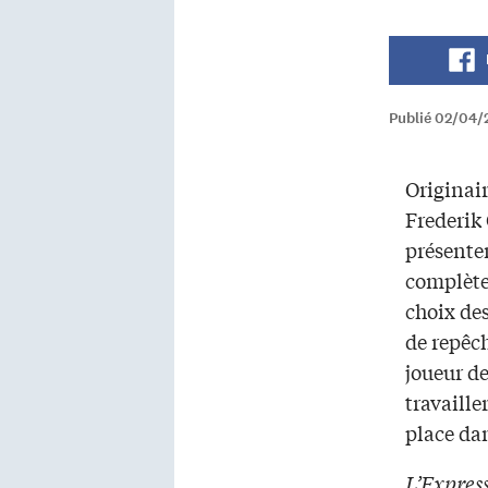
Publié 02/04/
Originair
Frederik
présente
complète
choix de
de repêch
joueur de
travaille
place da
L’Expres