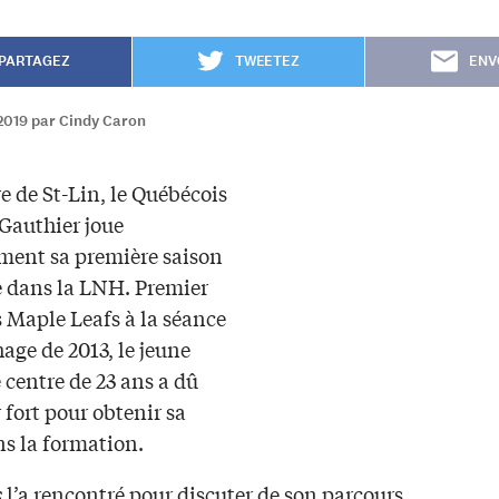
PARTAGEZ
TWEETEZ
ENV
2019 par Cindy Caron
e de St-Lin, le Québécois
 Gauthier joue
ment sa première saison
 dans la LNH. Premier
s Maple Leafs à la séance
age de 2013, le jeune
 centre de 23 ans a dû
r fort pour obtenir sa
ns la formation.
s
l’a rencontré pour discuter de son parcours.