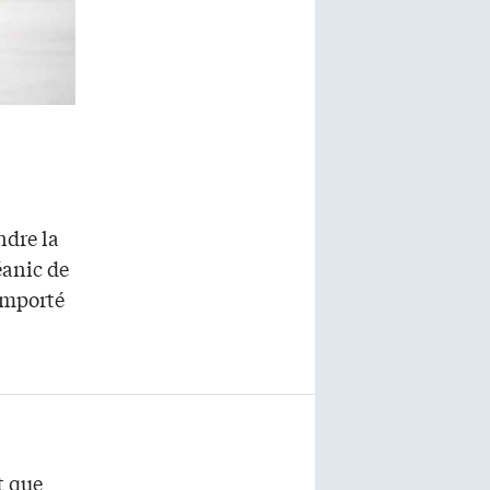
ndre la
éanic de
emporté
t que