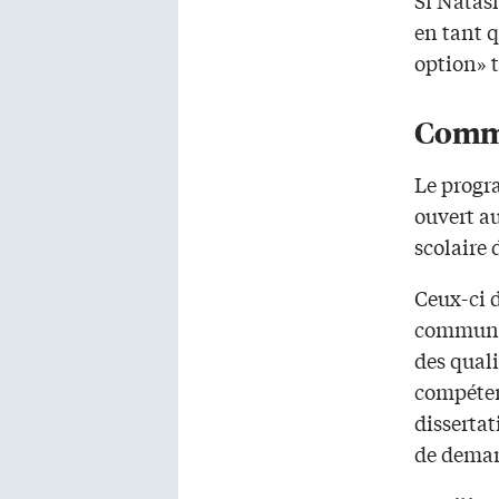
en tant q
option» t
Comme
Le progr
ouvert a
scolaire 
Ceux-ci d
communau
des quali
compéten
dissertat
de dema