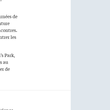
urnées de
nture
ncontres.
trer les
’s Park,
es au
éer de
érience