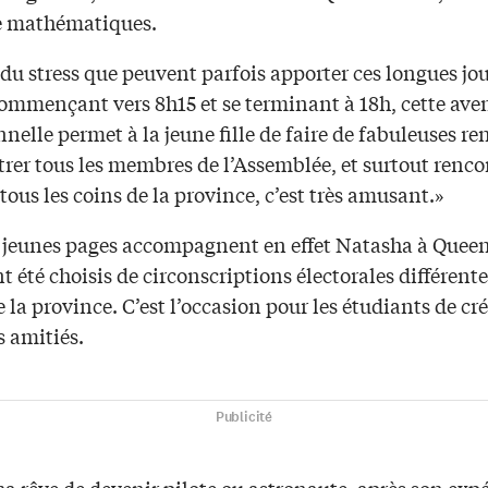
e mathématiques.
du stress que peuvent parfois apporter ces longues jo
commençant vers 8h15 et se terminant à 18h, cette ave
nelle permet à la jeune fille de faire de fabuleuses re
er tous les membres de l’Assemblée, et surtout rencon
tous les coins de la province, c’est très amusant.»
s jeunes pages accompagnent en effet Natasha à Queen
t été choisis de circonscriptions électorales différent
e la province. C’est l’occasion pour les étudiants de cr
s amitiés.
Publicité
a rêve de devenir pilote ou astronaute, après son exp