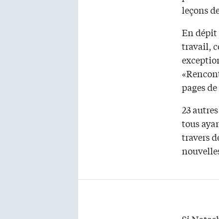
leçons d
En dépit 
travail, 
exception
«Rencontr
pages de 
23 autre
tous ayan
travers d
nouvelle
Si Natash