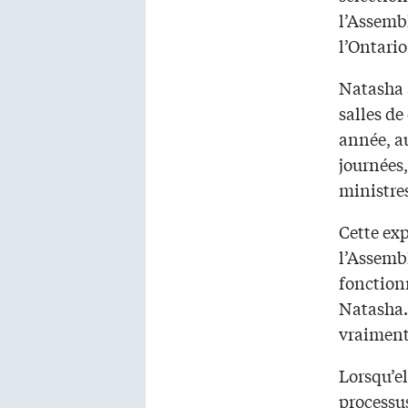
l’Assembl
l’Ontario
Natasha a
salles de
année, au
journées,
ministres
Cette ex
l’Assembl
fonction
Natasha. 
vraiment 
Lorsqu’el
processus