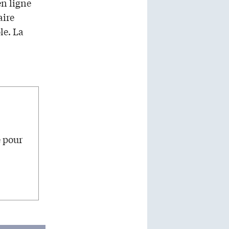
en ligne
aire
le. La
e pour