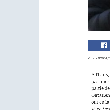
Publié 07/04/
À 11 ans,
pas une e
partie de
Ontariens
ont eu la
sélectio