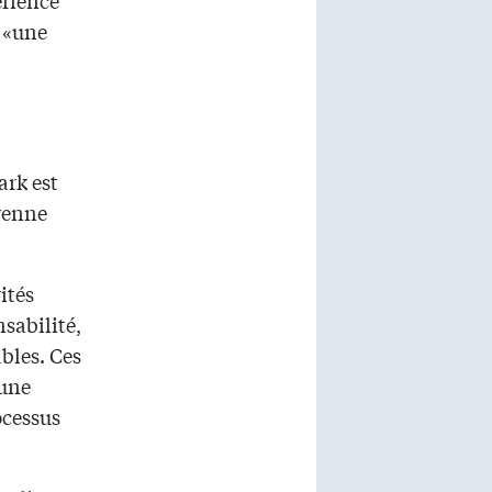
e «une
ark est
oyenne
ités
sabilité,
ables. Ces
 une
ocessus