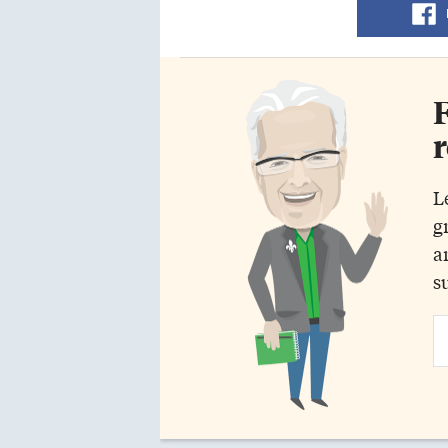
F
r
L
g
a
s
Em
Ad