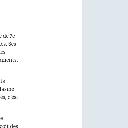
e de 7e
es. Ses
des
cuments.
uts
siasme
s, c’est
de
çoit des