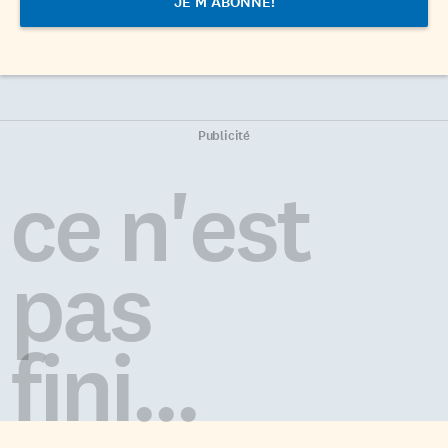
Publicité
ce n'est
pas
fini...