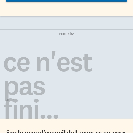
Publicité
ce n'est
pas
fini...
Sur la page d'accueil de
l-express.ca
, vous