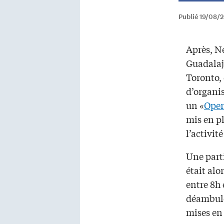
Publié 19/08/
Après, N
Guadalaja
Toronto,
d’organis
un «
Open
mis en p
l’activit
Une parti
était alo
entre 8h 
déambuler
mises en 