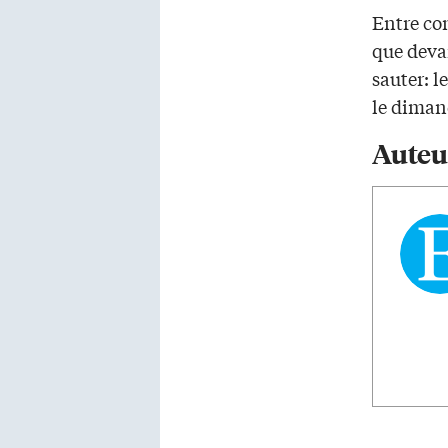
Entre co
que devan
sauter: 
le diman
Auteu