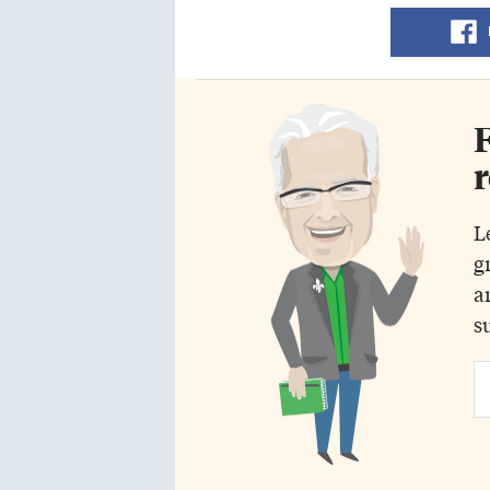
F
r
L
g
a
s
Em
Ad